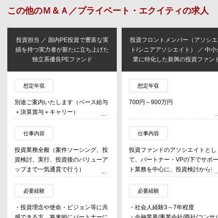
この他の
Ｍ＆Ａ／プライベート・エクイティ
の求人
投資担当 ／ 国内PE投資で豊富な実
投資フロントメンバー（アソシエ
績を持つ実力者が新たに立ち上げた
ト/シニアアソシエイト） ／ 中小
独立系優良PEファンド
業に特化した新興の投資ファン
想定年収
想定年収
別途ご案内いたします（ベース給与
700円～900万円
＋決算賞与＋キャリー）
仕事内容
仕事内容
投資業務全般（案件ソーシング、投
投資ファンドのアソシエイトとし
資検討、実行、投資後のバリューア
て、パートナー・VPの下でサポ
ップまで一気通貫で行う）
ト業務を中心に、投資検討から投
事項・PMI（投資先への成長支
援）、及び最終的な投資先売却ま
必要経験
必要経験
の投資業務全般をする。
・投資理念や使命・ビジョン等に共
・社会人経験3～7年程度
感できる方。将来的にパートナーに
・金融業界/事業会社/商社/コンサ
・投資候補先の企業価値評価