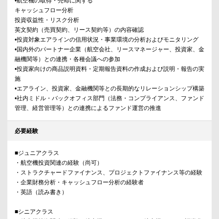
•航空機の取得・売却に関する
キャッシュフロー分析
投資収益性・リスク分析
英文契約（売買契約、リース契約等）の内容確認
•投資対象エアラインの信用状況・事業環境の分析およびモニタリング
•国内外のパートナー企業（航空会社、リースマネージャー、投資家、金
融機関等）との連携・各種会議への参加
•投資家向けの商品説明資料・定期報告資料の作成および説明・報告の実
施
•エアライン、投資家、金融機関等との長期的なリレーションシップ構築
•社内ミドル・バックオフィス部門（法務・コンプライアンス、ファンド
管理、経営管理等）との連携によるファンド運営の推進
必要経験
■ジュニアクラス
・航空機投資関連の経験（尚可）
・ストラクチャードファイナンス、プロジェクトファイナンス等の経験
・企業財務分析・キャッシュフロー分析の経験者
・英語（読み書き）
■シニアクラス