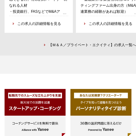
なれる人材
ティングファーム出身の方（M&A
・投資候補先の買収時監査の一部
・投資銀行、FASなどでM&Aアドバ
連業務の経験があれば歓迎）
（弁護士・会計士・ビジネスコン
イザリー経験のある方や、PE経験
・Excel、PowerPointなどオフィ
ルタントとのやり取りなど）を担
者、またコンサルの方でもPEへの
この求人の詳細情報を見る
ソフトの基本的な操作ができる方
この求人の詳細情報を見る
・投資先に対するハンズオンによ
理解がありモデルスキルやエグゼキ
・中小企業のオーナー経営者、M&
経営支援
ューション手続きを身につける意欲
仲介、FA、金融機関等の担当者と
・投資先売却に関する業務の一部
がある方であれば対象
極的にコミュニケーションが取れ
担当
【Ｍ＆Ａ／プライベート・エクイティ】の求人一覧へ
・中堅・中小企業の経営者等としっ
方
かりコミュニケーションができる方
・基礎的な会計知識を有する方
・中小企業投資の手法を積極的に
ぶ意欲の高い方