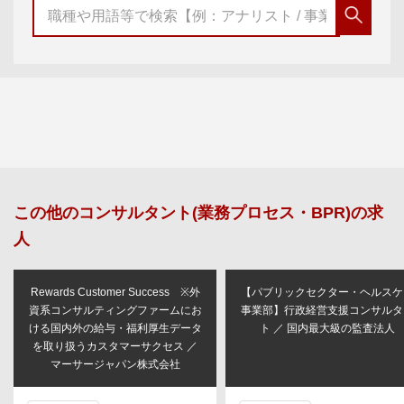
この他の
コンサルタント(業務プロセス・BPR)
の求
人
Rewards Customer Success ※外
【パブリックセクター・ヘルスケ
資系コンサルティングファームにお
事業部】行政経営支援コンサルタ
ける国内外の給与・福利厚生データ
ト ／ 国内最大級の監査法人
を取り扱うカスタマーサクセス ／
マーサージャパン株式会社