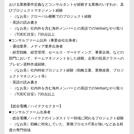
おける業務要件定義などコンサルタントが経験する業務のいずれか、及
びプロジェクトマネジメント経験
・（なお良）グローバル横断でのプロジェクト経験
・英語の読み書き
・（なお良）社内外を含む海外メンバーとの英語でのVerbalなやり取り
・（TOEIC目安）730点以上
■コンサルファーム以外（事業会社出身者）
・通信業界、メディア業界出身者
・経営戦略、経営管理、セールス・マーケティング、事業企画、などの
部門において、チームマネジメントをした経験。企業の役員クラスへの
プレゼン資料作成経験。
・（なお良）社内特命プロジェクト経験（戦略立案、業務改善、プロジ
ェクトマネジメント等）
・英語の読み書き
・（なお良）社内外を含む海外メンバーとの英語でのVerbalなやり取り
・（TOEIC目安）730点以上
【総合電機／ハイテクセクター】
■コンサルファーム出身者
・総合電機／ハイテクのインダストリー領域に関わるプロジェクト経験
・（なお良）戦略に特化していた、業務プロセスIT系が強いなどある程
度の専門領域