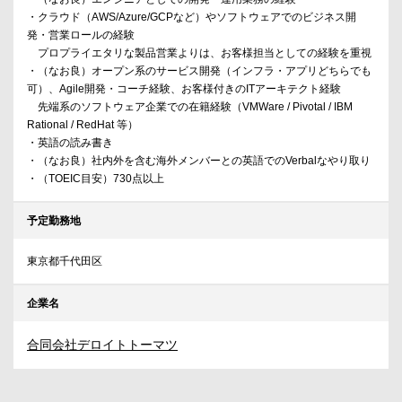
・クラウド（AWS/Azure/GCPなど）やソフトウェアでのビジネス開
発・営業ロールの経験
プロプライエタリな製品営業よりは、お客様担当としての経験を重視
・（なお良）オープン系のサービス開発（インフラ・アプリどちらでも
可）、Agile開発・コーチ経験、お客様付きのITアーキテクト経験
先端系のソフトウェア企業での在籍経験（VMWare / Pivotal / IBM
Rational / RedHat 等）
・英語の読み書き
・（なお良）社内外を含む海外メンバーとの英語でのVerbalなやり取り
・（TOEIC目安）730点以上
予定勤務地
東京都千代田区
企業名
合同会社デロイトトーマツ