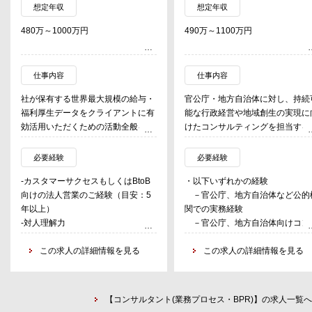
想定年収
想定年収
480万～1000万円
490万～1100万円
仕事内容
仕事内容
社が保有する世界最大規模の給与・
官公庁・地方自治体に対し、持続
福利厚生データをクライアントに有
能な行政経営や地域創生の実現に
効活用いただくための活動全般を担
けたコンサルティングを担当する
う。ファーストコンタクトポイント
としてクライアントの疑問や問題を
【主な支援テーマ】
必要経験
必要経験
解決しながら、クライアントのロイ
・総合計画、総合戦略の策定支援
-カスタマーサクセスもしくはBtoB
・以下いずれかの経験
ヤリティを最大化することがミッシ
・データに基づく政策立案
向けの法人営業のご経験（目安：5
－官公庁、地方自治体など公的
ョンとなる。データに基づいた透明
（EBPM）導入支援
年以上）
関での実務経験
性の高い意思決定が人事に求められ
・業務改革、業務プロセス改善
-対人理解力
－官公庁、地方自治体向けコン
る時代において、世界最大級の報
（BPR）支援
-社内外とのコミュニケーション能
ルティング経験
酬・福利厚生データを通じて、企業
・公共施設等総合管理計画、個別
力
この求人の詳細情報を見る
－政策調査、社会課題領域のリ
この求人の詳細情報を見る
の人材競争力強化と人事戦略の実現
設計画、再配置計画の策定支援
-論理的思考力
ーチ、コンサルティング経験
を支援する。
・地方創生に関する各種調査、施
-ラーニングアジリティ
・PowerPoint、Excel、Wordを
-プロダクト（給与・福利厚生デー
実装支援
した資料作成実務経験
タ）に関する問い合わせ対応
・内部統制構築、モニタリング、
【コンサルタント(業務プロセス・BPR)】の求人一覧へ
-DIY型ツールのデモおよびトレーニ
査対応支援