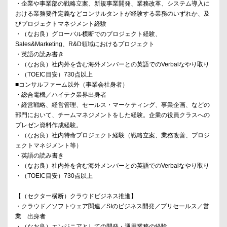
・企業や事業部の戦略立案、新規事業開発、業務改革、システム導入に
おける業務要件定義などコンサルタントが経験する業務のいずれか、及
びプロジェクトマネジメント経験
・（なお良）グローバル横断でのプロジェクト経験、
Sales&Marketing、R&D領域におけるプロジェクト
・英語の読み書き
・（なお良）社内外を含む海外メンバーとの英語でのVerbalなやり取り
・（TOEIC目安）730点以上
■コンサルファーム以外（事業会社身者）
・総合電機／ハイテク業界出身者
・経営戦略、経営管理、セールス・マーケティング、事業企画、などの
部門において、チームマネジメントをした経験。企業の役員クラスへの
プレゼン資料作成経験。
・（なお良）社内特命プロジェクト経験（戦略立案、業務改善、プロジ
ェクトマネジメント等）
・英語の読み書き
・（なお良）社内外を含む海外メンバーとの英語でのVerbalなやり取り
・（TOEIC目安）730点以上
【（セクター横断）クラウドビジネス推進】
・クラウド／ソフトウェア関連／SIのビジネス開発／プリセールス／営
業 出身者
・（なお良）エンジニアとしての開発・運用業務の経験