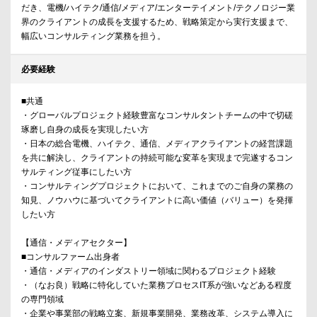
だき、電機/ハイテク/通信/メディア/エンターテイメント/テクノロジー業
界のクライアントの成長を支援するため、戦略策定から実行支援まで、
幅広いコンサルティング業務を担う。
必要経験
■共通
・グローバルプロジェクト経験豊富なコンサルタントチームの中で切磋
琢磨し自身の成長を実現したい方
・日本の総合電機、ハイテク、通信、メディアクライアントの経営課題
を共に解決し、クライアントの持続可能な変革を実現まで完遂するコン
サルティング従事にしたい方
・コンサルティングプロジェクトにおいて、これまでのご自身の業務の
知見、ノウハウに基づいてクライアントに高い価値（バリュー）を発揮
したい方
【通信・メディアセクター】
■コンサルファーム出身者
・通信・メディアのインダストリー領域に関わるプロジェクト経験
・（なお良）戦略に特化していた業務プロセスIT系が強いなどある程度
の専門領域
・企業や事業部の戦略立案、新規事業開発、業務改革、システム導入に