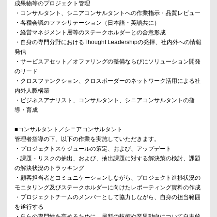
成果物等のプロジェクト管理
・コンサルタント、シニアコンサルタントへの作業指示・品質レビュー
・各種会議のファシリテーション（日本語・英語共に）
・経営マネジメント層等のステークホルダーとの合意形成
・自身の専門分野におけるThought Leadershipの発揮、社内外への情報
発信
・サービスアセット／オファリングの整備ならびにソリューション開発
のリード
・クロスファンクション、クロスボーダーのネットワーク活用による社
内外人脈構築
・ビジネスアナリスト、コンサルタント、シニアコンサルタントの指
導・育成
■コンサルタント／シニアコンサルタント
管理者指導の下、以下の作業を実施していただきます。
・プロジェクトスケジュールの策定、および、アップデート
・課題・リスクの抽出、および、抽出課題に対する解決策の検討、課題
の解決状況のトラッキング
・顧客担当者とコミュニケーションしながら、プロジェクト進捗状況の
モニタリング及びステークホルダーに向けたレポーティング資料の作成
・プロジェクトチームのメンバーとして協力しながら、自身の担当範囲
を遂行する
・自らの専門性を高めるために、最新の技術や業界動向について自主的