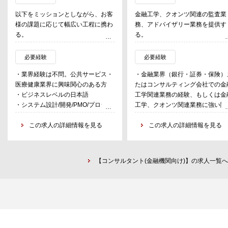
以下をミッションとしながら、お客
金融工学、クオンツ関連の監査業
様の課題に応じて幅広い工程に携わ
務、アドバイザリー業務を提供す
る。
る。
・お客様のIT課題の理解と変革が求
められる事項の定義
・金融工学やクオンツに関連する
必要経験
必要経験
・公共サービス・医療健康領域への
部の専門家業務（デリバティブ取
・業界経験は不問。公共サービス・
・金融業界（銀行・証券・保険）
理解、当領域に適したソリューショ
や有価証券等の時価評価結果、時
医療健康業界に興味関心のある方
たはコンサルティング会社での金
ンの適用
評価モデル、市場リスク管理モデ
・ビジネスレベルの日本語
工学関連業務の経験、もしくは金
・変革ジャーニーの立案と具現化ま
や関連する内部統制に対する監査
・システム設計/開発/PMO/プロジェ
工学、クオンツ関連業務に強い関
での支援
務）
クトリード/マネジメントなどの経験
のある方
・システム構成のあるべき姿の立
・時価評価モデルの変更や導入に
・テストや移行などシステムの品質
この求人の詳細情報を見る
・金融業界（銀行・証券・保険）
この求人の詳細情報を見る
案・提言
するアドバイザリー業務
を支える仕事の経験
たはコンサルティング会社での金
・市場リスク管理モデルの変更や
工学関連業務の経験がある方
プロジェクト事例
入に関するアドバイザリー業務
・上記経験がない場合、金融工学
・国家事業としての大規模システム
・各種金融規制への対応に関する
【コンサルタント(金融機関向け)】の求人一覧へ
クオンツ関連業務に強い関心があ
開発プロジェクトの計画立案
に定量面でのアドバイザリー業務
り、理数系のバックグラウンドが
・年金、雇用、税金、労働など社会
ったり、エクセルVBAの利用経験
インフラとして国民生活に欠かせな
ある方
い政府情報システムの要件定義
・電子申請、AI、IoTなどの国家IT戦
略に基づくデジタル化に関するプロ
ジェクト