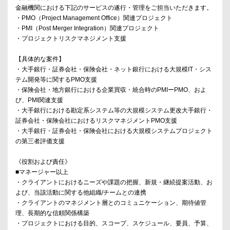
金融機関における下記のサービスの遂行・管理をご担当いただきます。
・PMO（Project Management Office）関連プロジェクト
・PMI（Post Merger Integration）関連プロジェクト
・プロジェクトリスクマネジメント支援
【具体的な案件】
・大手銀行・証券会社・保険会社・ネット銀行における大規模IT・シス
テム開発等に関するPMO支援
・保険会社・地方銀行における企業買収・統合時のPMIーPMO、およ
び、PMI関連支援
・大手銀行における勘定系システム等の大規模システム更改大手銀行・
証券会社・保険会社におけるリスクマネジメントPMO支援
・大手銀行・証券会社・保険会社における大規模システムプロジェクト
の第三者評価支援
《役割および責任》
■マネージャー以上
・クライアントにおけるニーズや課題の把握、新規・継続提案活動、お
よび、当該活動に関する他組織/チームとの連携
・クライアントのマネジメント層とのコミュニケーション、期待値管
理、長期的な信頼関係構築
・プロジェクトにおける目的、スコープ、スケジュール、要員、予算、