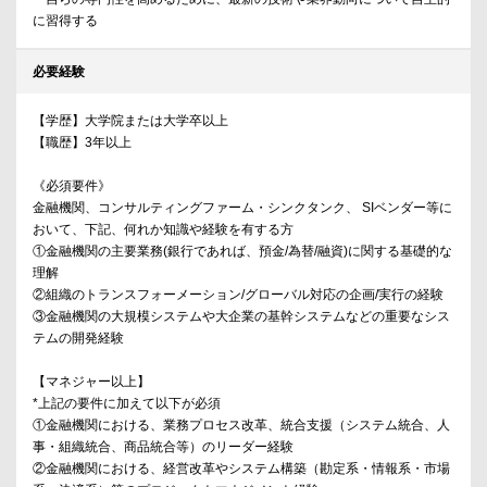
に習得する
必要経験
【学歴】大学院または大学卒以上
【職歴】3年以上
《必須要件》
金融機関、コンサルティングファーム・シンクタンク、 SIベンダー等に
おいて、下記、何れか知識や経験を有する方
①金融機関の主要業務(銀行であれば、預金/為替/融資)に関する基礎的な
理解
②組織のトランスフォーメーション/グローバル対応の企画/実行の経験
③金融機関の大規模システムや大企業の基幹システムなどの重要なシス
テムの開発経験
【マネジャー以上】
*上記の要件に加えて以下が必須
①金融機関における、業務プロセス改革、統合支援（システム統合、人
事・組織統合、商品統合等）のリーダー経験
②金融機関における、経営改革やシステム構築（勘定系・情報系・市場