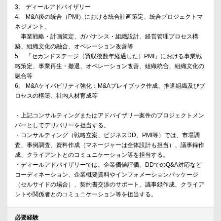
3. ディールアドバイザリー
4. M&A後の統合（PMI）における統合計画策定、統合プロジェクトマ
ネジメント、
事業戦略・計画策定、ガバナンス・組織設計、経営管理プロセス構
築、組織文化の融合、オペレーション改善等
5. 「セカンドステージ（買収後数年経過した）PMI」における事業戦
略策定、事業再生・撤退、オペレーション改善、組織統合、組織文化の
融合等
6. M&Aケイパビリティ強化：M&Aプレイブック作成、推進組織及びプ
ロセスの構築、社内人材育成等
・上記コンサルティングまたはアドバイザリー案件のプロジェクトメン
バーとしてデリバリーを担当する。
・コンサルティング（戦略立案、ビジネスDD、PMI等）では、市場調
査、事例調査、資料作成（マネージャーは全体設計も担当）、議事録作
成、クライアントとのコミュニケーション等を担当する。
・ディールアドバイザリーでは、企業価値評価、DDでのQ&A対応など
コーディネーション、企業概要資料やインフォメーションパッケージ
（セルサイドの場合）、契約書交渉のサポート、議事録作成、クライア
ントや関係者とのコミュニケーション等を担当する。
必要経験