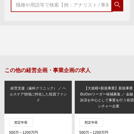
この他の
経営企画・事業企画
の求人
経営支援（歯科クリニック） ／ ヘ
【大規模×新規事業】新規事業
ルスケア領域に特化した投資ファン
BizDevリーダー候補募集 ／ 金融
ド
決済を中心として事業を行う有望
ンチャー企業
想定年収
想定年収
500万～1200万円
500万～1200万円