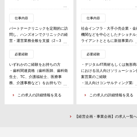
仕事内容
仕事内容
パートナークリニックを定期的に訪
社会インフラ・大手小売企業・金
問し、ハンズオンでクリニックの経
機関などを中心としたナショナル
営・運営業務全般を支援（2～3案
ライアントとともに新規事業の基
件/人を担当）する。
検討からスタートし、クライアン
が実現したい将来像を具体化、同
必要経験
必要経験
・適切なガバナンス体制の構築、意
が持つビジネスノウハウも合わせ
いずれかのご経験をお持ちの方
・デジタル/IT商材もしくは無形商
思決定の高度化
業計画、商品性の検討をリード。P
・歯科関連資格（歯科医師、歯科衛
における法人向けソリューション
・共同購買、本部機能、ICT導入に
化後には社内エンジニア部門と連
生士、TC、介護福祉士、医療事
案営業のご経験
よる業務オペレーションの効率化
し、クライアントサイドの業務要
務、介護事務など）をお持ちで経営
・法人向けコンサルティング業務
・採用・教育・シフトコントロール
件、運用設計の支援、社外ステー
に携わりたい方
ご経験
の実践によるリテンションの向上
ホルダも巻き込みながらプロジェ
・歯科医院や医科を含む医療従事者
この求人の詳細情報を見る
・事業会社での企画・新規事業設
この求人の詳細情報を見る
・歯科業界におけるベストプラクテ
ト全体を円滑に進める。
を対象とした営業またはコンサルテ
などを実施した経験
ィス診療の導入・従業員教育の充実
ィングのご経験
と働き方改革の実践
【業務例】
・医療法人の経営・事務のご経験
・地域に所在する病院、施設(自宅
・ 決済・Fintech市場を的確に捉
【経営企画・事業企画】の求人一覧へ
含む)との連携強化
た新規事業のサービスデザイン
・集患マーケティングの企画、Web
・ 新規事業・サービスコンセプ
戦略立案、実行
基づく業務要件定義、業務設計