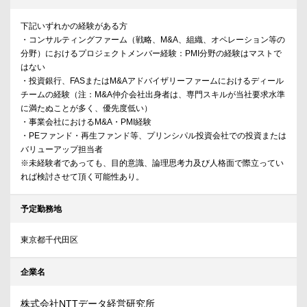
下記いずれかの経験がある方
・コンサルティングファーム（戦略、M&A、組織、オペレーション等の
分野）におけるプロジェクトメンバー経験：PMI分野の経験はマストで
はない
・投資銀行、FASまたはM&Aアドバイザリーファームにおけるディール
チームの経験（注：M&A仲介会社出身者は、専門スキルが当社要求水準
に満たぬことが多く、優先度低い）
・事業会社におけるM&A・PMI経験
・PEファンド・再生ファンド等、プリンシパル投資会社での投資または
バリューアップ担当者
※未経験者であっても、目的意識、論理思考力及び人格面で際立ってい
れば検討させて頂く可能性あり。
予定勤務地
東京都千代田区
企業名
株式会社NTTデータ経営研究所