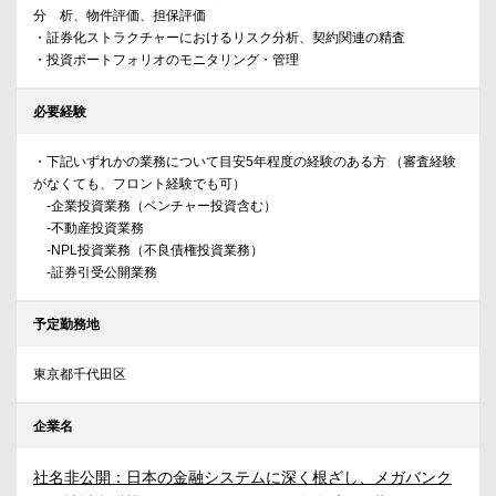
分 析、物件評価、担保評価
・証券化ストラクチャーにおけるリスク分析、契約関連の精査
・投資ポートフォリオのモニタリング・管理
必要経験
・下記いずれかの業務について目安5年程度の経験のある方 （審査経験
がなくても、フロント経験でも可）
-企業投資業務（ベンチャー投資含む）
-不動産投資業務
-NPL投資業務（不良債権投資業務）
-証券引受公開業務
予定勤務地
東京都千代田区
企業名
社名非公開：日本の金融システムに深く根ざし、メガバンク