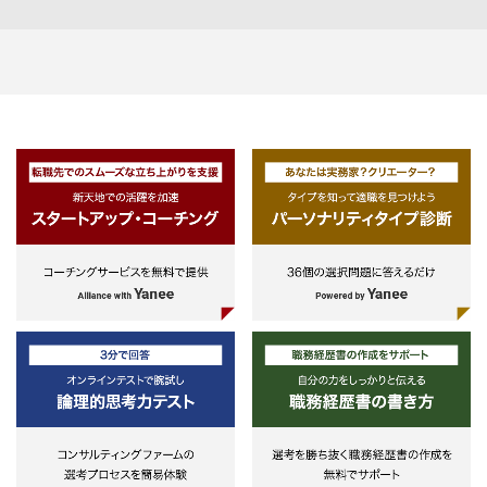
ニケーション能力を有する方
・国際機関、政府系機関、規制当
ンバーファームとも協業し、最適
・論理的な資料作成、説明が行える
局、法規制関連業務経験をお持ち
を検討しご提案
方
方 （不動産領域の業界団体、官公
・案件化した場合は、各領域の専
・借入業務に必要なドキュメンテー
庁、弁護士 等）
家とともにPT組成し、クライア
ション・交渉能力を有する方
・海外勤務またはプロジェクト経
ニーズに沿った業務提供となるよ
・大組織での業務経験（機関決定プ
をお持ちの方 （不動産領域の海
プロジェクトマネジメントを実施
ロセスを念頭においた業務運営）が
件で英語によるプロジェクト実行
(③参照)
ある方
推進 等）
・チームプレーヤーであり、チャレ
② 不動産セクター運営業務
ンジ精神が旺盛な方。
■求められるスキル
・①で各アカウントに配置したR
・Word、Excel、PowerPointを
担当が寄り集まって、各アカウン
で問題無く使えること
の経営課題や既往プロジェクト実
・海外拠点と英語でのコミュニケ
等についての情報共有を実施
ションができること
・それらを集約・分析して、不動
・オープンかつ誠実なコミュニケ
セクター共通の経営アジェンダを
ションが取れること
析し、DTグループとしての戦略
・論理的思考能力を一定程度有し
企画立案を実施
いること
・また、他セクターやインダスト
ーでのサービス実績を収集し、不
産会社向けの提案機会を検討
・上記により、既存サービスの不
産会社向けカスタマイズや、不動
セクター起因での新規サービス開