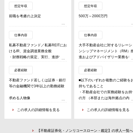
想定年収
想定年収
前職を考慮の上決定
500万～2000万円
仕事内容
仕事内容
私募不動産ファンド／私募REITにお
大手不動産会社に対するリレーシ
けるIR、資金調達業務全般
ンシップマネージメント（RM）
・財務戦略の策定、実行、進捗管理
進およびアドバイザリー業務を行
・レンダー折衝、借入業務（シンジ
う。
ケートローン、ノンリコースロー
必要経験
必要経験
ン）
① 不動産会社向けRM業務
不動産ファンド若しくは証券・銀行
■以下のいずれか複数のご経験を
・資本政策の立案、実行（投資法人
・フォーカス・アカウントに対し
等の金融機関で3年以上の勤務経験
持ちであること
増資関連業務、TK募集関連業務）
て、DTグループの窓口となって
・不動産会社での実務経験をお持
・IR関連業務（決算資料作成、プレ
日常的・継続的な情報交換を実施
求める人物像
の方 （本部または海外拠点の内
ゼンテーション）
・その中で、経営課題に関するデ
・CFモデル作成から投資家への商
制、コンプライアンス、経理・財
スカッション等により、ビジネス
品提案と幅広い業務を行うため、柔
この求人の詳細情報を見る
務、経営企画・国際事業部等 等）
この求人の詳細情報を見る
深く理解し、対応策について適宜
軟な思考と対応力を有する方
・コンサルティングファーム業務
言を提供
・予算作成における社内情報収集や
験をお持ちの方 （不動産領域の
・対応策の提示にあたっては、D
機関投資家への説明に必要なコミュ
立案、業務推進 等)
グループの国内各ビジネスや海外
【不動産証券化・ノンリコースローン・鑑定】の求人一覧へ