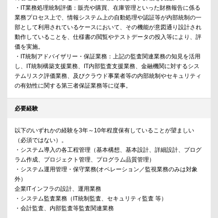
・IT業務処理統制評価：販売や購買、在庫管理といった財務報告に係る
業務プロセス上で、情報システム上の自動処理や認証等が内部統制の一
部として利用されているケースにおいて、その機能が意図通り設計され
動作していることを、仕様書の閲覧やテストデータの投入等により、評
価を実施。
・IT統制アドバイザリー・保証業務：上記の監査関連業務の知見を活用
し、IT統制構築支援業務、IT内部監査支援業務、金融機関に対するシス
テムリスク評価業務、及びクラウド事業者等の内部統制やセキュリティ
の有効性に関する第三者保証業務等に従事。
必要経験
以下のいずれかの経験を3年～10年程度保有していることが望ましい
（必須ではない）。
・システム導入の各工程管理（基本構想、基本設計、詳細設計、プログ
ラム作成、プロジェクト管理、プログラム品質管理）
・システム運用管理・保守業務(オペレーション／監視業務のみは対象
外）
企業ITインフラの設計、運用業務
・システム監査業務（IT統制監査、セキュリティ監査 等）
・会計監査、内部監査等監査関連業務