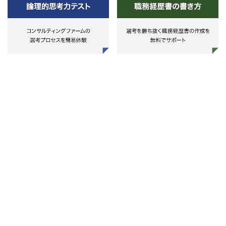
活用し、損害保険会社への自然災害
リスク評価と合わせて、一般事業会
社におけるTCFDの物理リスク評価
の支援を行う。特に、TCFDにおい
ては気候変動の影響を評価するとい
う観点から水災モデルの活用が一般
的ですが、TCFDを通してERMにお
けるリスク全般の再評価の必要性が
高まっており、地震などの他の自然
災害リスクの評価についても行う。
その他アナリティクス
・一般事業会社や公共クライアント
向けに、データ分析能力を活用した
営業施策立案とその効果測定、CX
向上策立案等を支援する。これには
クライアントの保有契約の特性を
様々な角度から分析し、契約者・消
費者の価格反応度に基づく契約者行
動分析への活用や、会社の長期収支
分析へ保険数理手法に基づく感応
度・変動要因分析などの活用、およ
び統計的手法による効果測定を行う