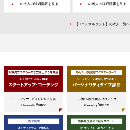
は不問）
この求人の詳細情報を見る
経験
この求人の詳細情報を見る
リー業務を行う。
・業務要件定義
-公共：都庁、中央省庁、外郭
・システム、運用設計
体、政令指定都市でシステム企画
医療データ利活用支援
・データ基盤設計、構築
ベンダーコントロールの実務経験
・保険者由来のレセプト、健診・ラ
【ITコンサルタント】の求人一覧へ
・顧客業界を問わず幅広く対応す
イフログデータや、NDB（ナショナ
（データアナリスト）
適応力と熱意を有する方
ルデータベース）、DPC（急性期病
以下の領域で実務経験があること
院）データ等の国民医療データに関
（2年以上、Managerは5年以上の経
する利活用支援を行う。例えば保険
験）
会社向けには商品・付帯サービス開
・数百GB~TB程度のデータを扱うデ
発支援や、公共クライアント向けに
ータ分析
は研究目的の国民医療データ活用支
・SQL/Pythonによるデータ処理
援を行う。これにはML/AIによる疾
・R/Pythonによる予測モデル
患リスク予測モデル構築および性能
・BIツールを活用した分析結果の可
評価、NDB/DPCデータの第三者提
視化
供・連結解析、データベースシステ
・分析内容の顧客報告資料作成（顧
ム更改に関する要件定義作成・工程
客説明経験があれば尚可）
管理支援なども含まれる。
TCFD（気候関連財務情報開示タス
クフォース）、自然災害リスクモデ
リング支援
・PwCで構築した自然災害モデルを