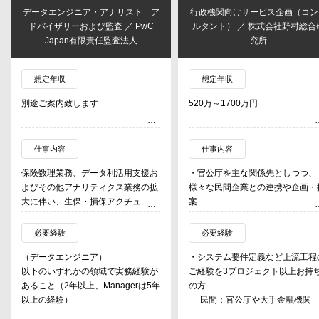
データエンジニア・アナリスト ア
行政機関向けサービス企画（コン
ドバイザリーおよび監査 ／ PwC
ルタント） ／ 株式会社野村総合
Japan有限責任監査法人
究所
想定年収
想定年収
別途ご案内致します
520万～1700万円
仕事内容
仕事内容
保険数理業務、データ利活用支援お
・官公庁を主な関係先としつつ、
よびその他アナリティクス業務の拡
様々な民間企業との連携や企画・
大に伴い、生保・損保アクチュアリ
案
ーと協力して顧客向けのアプリケー
※行政機関等から政策の相談を
ション開発、データ可視化等のデー
けて、サービスを企画・提案して
必要経験
必要経験
タエンジニアリングおよびアナリテ
るのが主な業務となります。
（データエンジニア）
・システム要件定義など上流工程
ィクスを担うチーム（Technology
・主要な行政機関等との関係性構
以下のいずれかの領域で実務経験が
ご経験を3プロジェクト以上お持
Transformation Team（T3））のメ
に向けたRM活動
あること（2年以上、Managerは5年
の方
ンバーを募集。
以上の経験）
-民間：官公庁や大手金融機関
伝統的な保険数理業務DX支援の他
・アプリケーション開発経験（言語
けにシステム企画・要件定義の実
に、下記の領域においてアドバイザ