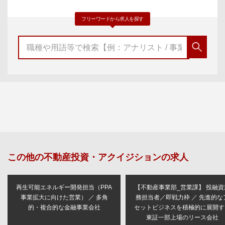
フリーワードから求人を探す
この他の
不動産投資・アクイジション
の求人
再生可能エネルギー開発担当（PPA
【不動産事業部_営業課】 投融資
事業拡大に向けた営業） ／ 多角
務担当者／即戦力枠 ／ 先進的な
的・複合的な金融事業会社
セットビジネスを積極的に展開す
東証一部上場のリース会社