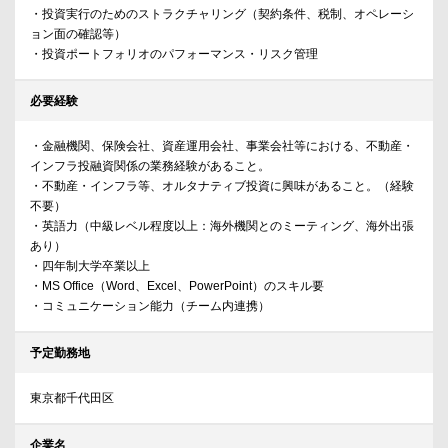
・投資実行のためのストラクチャリング（契約条件、税制、オペレーシ
ョン面の確認等）
・投資ポートフォリオのパフォーマンス・リスク管理
必要経験
・金融機関、保険会社、資産運用会社、事業会社等における、不動産・
インフラ投融資関係の業務経験があること。
・不動産・インフラ等、オルタナティブ投資に興味があること。（経験
不要）
・英語力（中級レベル程度以上：海外機関とのミーティング、海外出張
あり）
・四年制大学卒業以上
・MS Office（Word、Excel、PowerPoint）のスキル要
・コミュニケーション能力（チーム内連携）
予定勤務地
東京都千代田区
企業名