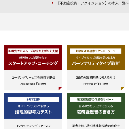
提案型の営業経験をお持ちの方。単
ルマネジメント会社、不動産仲介
中心とした大企業の脱炭素ニーズに
・実行後の期中モニタリング（プ
【不動産投資・アクイジション】の求人一覧へ
なる既存サービスの販売ではなく、
の業務を通じて、不動産証券化ス
対し、オフサイトPPAやオンサイト
ジェクト管理、承諾手続等）
顧客の課題を深く理解し、最適な再
ームへ関与した実務経験
PPA等の最適な再エネ供給スキーム
エネ供給スキームを自ら設計・提案
・投融資案件のソーシングからク
を提案・組成し、契約締結までを推
できる方。
ージングまで自己完結できる人材
進いただきます。
・基礎的なファイナンススキルを
新規スキーム検討： 顧客のニーズに
し、アセット評価やキャッシュフ
応じた最適な供給スキームの検討・
ー分析、その結果を論理的に展開
構築。
きる人材
担当業務は、下記を想定しておりま
・社内外の関係者と円滑なコミュ
す。
ケーションを図れる人材
・高いビジネス感度を持ち、既存
太陽光を主な電源種とするオフサイ
業領域以外の新規ビジネスを切り
トPPAの推進
くことが出来るチャレンジ精神を
需要家の自社アセットを活用したオ
した人材
ンサイトPPA
太陽光パネル販売取組
事業計画及びスキーム策定
需要家開拓およびアグリゲーション
再エネ需要家折衝
FIP制度を活用した（FIT→FIPに転
換）再エネ電源調達