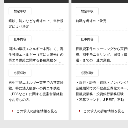
想定年収
想定年収
経験、能力などを考慮の上、当社規
前職を考慮の上決定
定により決定
仕事内容
仕事内容
同社の環境エネルギー本部にて、再
投融資案件のソーシングから実行
生可能エネルギー（主に太陽光）の
務、期中モニタリング、回収（償
再エネ供給に関する各種業務を担っ
還）までの一連の業務。
ていただきます。オンサイトPPA、
・投融資案件のソーシング（AM
オフサイトPPAなど、多様な供給ス
社、銀行、証券会社等とのリレー
必要経験
必要経験
キームを駆使し、需要家へのソリュ
ョン）
再生可能エネルギー業界での営業経
・銀行・証券・信託・ノンバンク
ーション提案を行っていただきま
・マーケット調査、デューデリジ
験。特に法人顧客への再エネ供給
金融機関での不動産証券化スキー
す。
ンス、アセット評価
（PPAなど）に関する提案営業経験
投融資業務・投資銀行業務経験
・条件交渉（AM・シニアレンダ
をお持ちの方。
・私募ファンド、J-REIT、不動産
当社事業開発部署が手掛ける再生可
ー・アレンジャー等スキーム関係
精神的なタフネスと粘り強いコミュ
社、不動産鑑定会社、金融機関等
能エネルギー電源を、需要家へ供給
間の調整）
ニケーション力。大企業を相手にし
この求人の詳細情報を見る
デューデリジェンス、アセット評
この求人の詳細情報を見る
する際の業務全般を担います。
・社内承認の取得（稟議書作成、
た長期的なプロジェクト推進に必要
価、資金調達等の実務経験
査部等との調整）
な交渉力と調整力。
・プロパティマネジメント会社、
再エネ需要家折衝： 主に上場企業を
・ドキュメンテーション