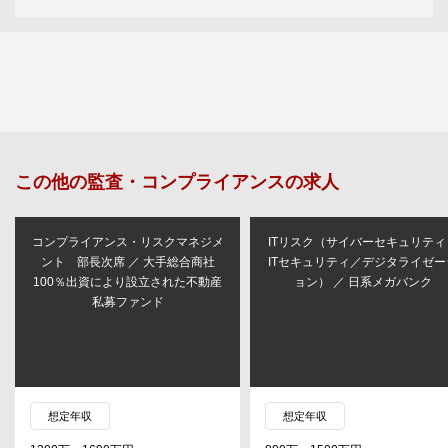
この他の
監査・コンプライアンス
の求人
コンプライアンス・リスクマネジメ
ITリスク（サイバーセキュリティ
ント 部長次席 ／ 大手総合商社
ITセキュリティ／デジタライゼー
100％出資により設立された不動産
ョン） ／ 日系メガバンク
私募ファンド
想定年収
想定年収