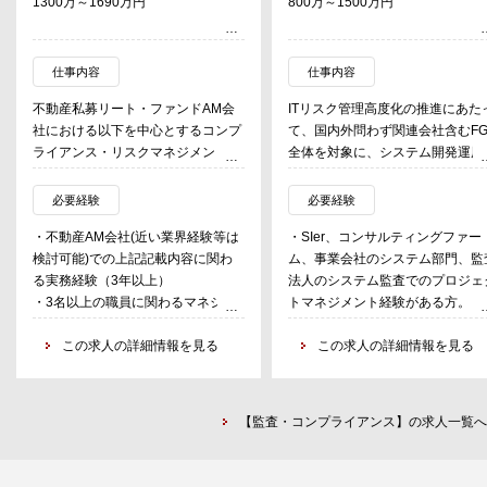
1300万～1690万円
800万～1500万円
仕事内容
仕事内容
不動産私募リート・ファンドAM会
ITリスク管理高度化の推進にあた
社における以下を中心とするコンプ
て、国内外問わず関連会社含むF
ライアンス・リスクマネジメント関
全体を対象に、システム開発運用
連業務につき、部長次席として自ら
守について、モニタリング・レビ
又は部下をマネジメントして遂行
ー&チャレンジ（妥当性の検証）
必要経験
必要経験
《コンプライアンス関連業務》
実施。
・不動産AM会社(近い業界経験等は
・SIer、コンサルティングファー
・利害関係者取引に関する審議委員
検討可能)での上記記載内容に関わ
ム、事業会社のシステム部門、監
会の運営及び検証
る実務経験（3年以上）
法人のシステム監査でのプロジェ
・研修等の全社コンプライアンス施
・3名以上の職員に関わるマネジメ
トマネジメント経験がある方。
策の立案及び実施
ント経験（3年以上）
・以下、いずれか必須
・金商法、その他法令等の内部管理
この求人の詳細情報を見る
-サイバー、ITセキュリティいず
この求人の詳細情報を見る
態勢整備の強化及び運営（法定帳
かに関する何らかの業務経験 が
簿、広告審査、犯収法対応、
方。
公益通報、反社チェック等）
-AI、ブロックチェーン等の新
《リスクマネジメント関連業務》
【監査・コンプライアンス】の求人一覧へ
に関する何らかの知見がある方。
・審査機能を含むファンド意思決定
機関の事務局運営
・簡易な契約書や対外書面のレビュ