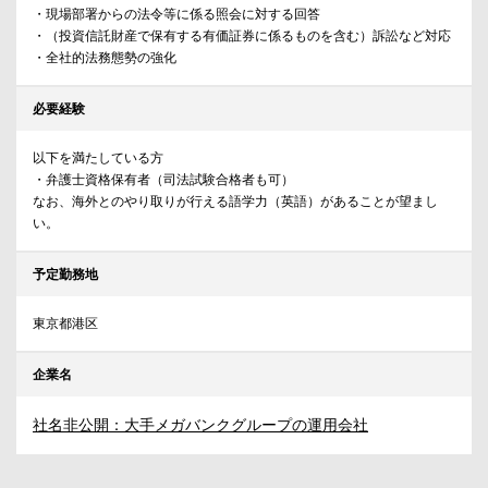
・現場部署からの法令等に係る照会に対する回答
・（投資信託財産で保有する有価証券に係るものを含む）訴訟など対応
・全社的法務態勢の強化
必要経験
以下を満たしている方
・弁護士資格保有者（司法試験合格者も可）
なお、海外とのやり取りが行える語学力（英語）があることが望まし
い。
予定勤務地
東京都港区
企業名
社名非公開：大手メガバンクグループの運用会社