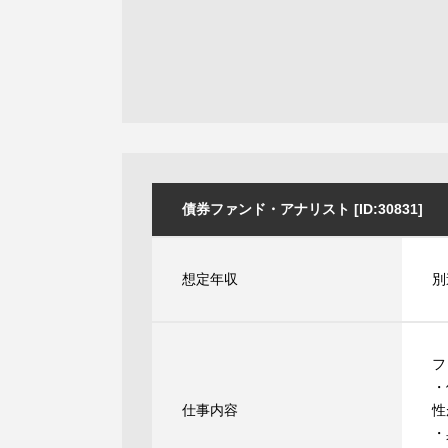
債券ファンド・アナリスト [ID:30831]
想定年収
別
フ
・
仕事内容
性
・