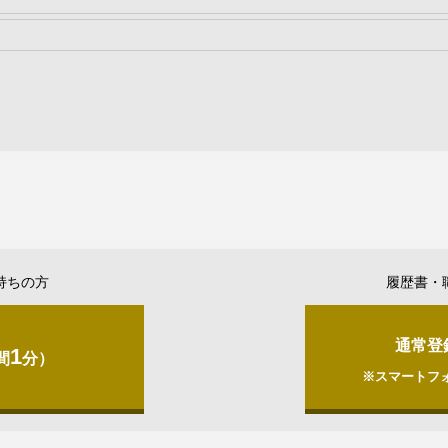
持ちの方
履歴書・
通常登
1
間
分）
※スマートフ