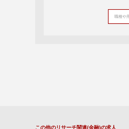
この他の
リサーチ関連(金融)
の求人