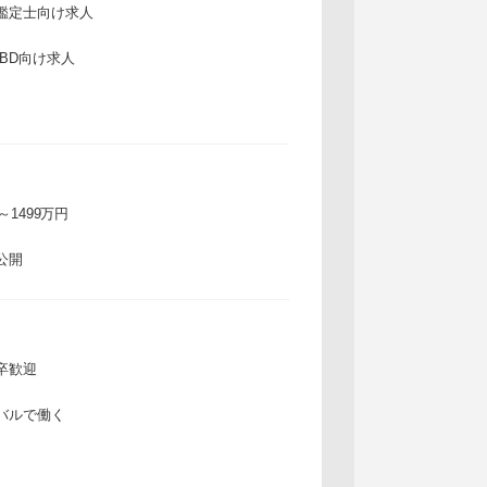
鑑定士向け求人
IBD向け求人
万～1499万円
公開
卒歓迎
バルで働く