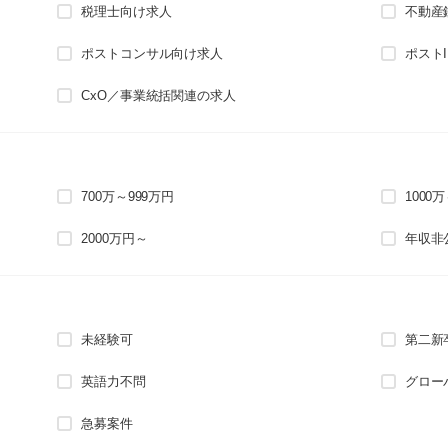
税理士向け求人
不動産
ポストコンサル向け求人
ポスト
CxO／事業統括関連の求人
700万～999万円
1000
2000万円～
年収非
未経験可
第二新
英語力不問
グロー
急募案件