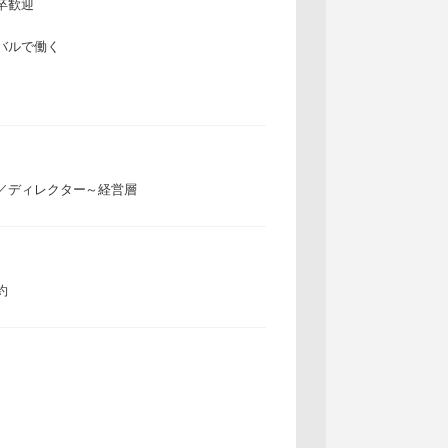
卒歓迎
バルで働く
／ディレクター～経営層
約