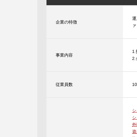
運
企業の特徴
ァ
1
事業内容
2
従業員数
1
シ
シ
外
資