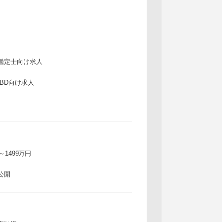
鑑定士向け求人
IBD向け求人
万～1499万円
公開