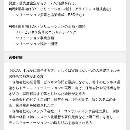
要度・優先度設定からチームで活動を行う。
■保険業界向けDX・ソリューション検討（アライアンス組成含む）
・ソリューション探索と協業組成（R&D含む）
■保険業界向けDX・ソリューションの企画・開発
・DX・ビジネス変革のコンサルティング
・ソリューション事業企画
・ソリューション設計・開発
必要経験
下記のいずれかに該当する方、もしくは実績はないものの基礎スキルを
お持ちで熱意がある方
・保険会社の経営層、ビジネス部門と議論しながら、将来のビジネス議
論からトランスフォーメーションの実現に向け、保険会社や関係者を巻
き込み、課題解決まで落とし込んだ経験がある方
・保険会社のビジネス部門、経営企画、IT企画等で、新システムの企
画、業務刷新を経験された方
・保険会社のシステム子会社、IT・コンサルティング会社に属し、保険
業界の経験（特にシステム化構想や要件定義など上流工程）を有し、ト
ランスフォーメーションへの取り組みを志向される方。