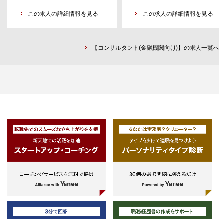
験）
年以上が望ましい）
支援プロジェクト
用した課題解消や社内業務高度化
・スタートアップエコシステムや、
この求人の詳細情報を見る
・大～中規模プロジェクトで利害
この求人の詳細情報を見る
-イノベーション・エコシステム
提案
社会課題解決における強い興味・関
係の異なる複数部署とまとめる経
の発展に向けた、中央省庁、関係機
・行内各部署における課題・ニー
心
（3年以上が望ましい）
関に向けた政策提言、研究会の企画
の見える化、ハイレベルでのDX
・未知の領域、自ら社会の将来像を
運営
リューション検討と施策立上・導
【コンサルタント(金融機関向け)】の求人一覧へ
描き実現することに対するチャレン
・プロジェクトの立ち上げに向けた
支援
ジ精神
初期仮説の構築、論点設計、スケジ
ュール、マイルストン策定
２）ソリューションライン
・プロジェクトの進捗・課題管理、
・DX施策の立上から開発工程前
クライアントミーティングのファシ
でのプロジェクト管理、開発側へ
リテーション
システム要件の引渡しや、新業務
・プロジェクトメンバーのマネジメ
入を所管部と協働で主導
ント、育成
・各種BPRソリューションの発掘
・個別のプログラム（オープンイノ
ツールの試行（PoC）の実施、及
ベーション、研究シーズの事業化
所管ソリューションの管理
等）に対する、スタートアップや地
・BPR方法論のブラッシュアップ
域企業、大学研究者等への伴走支援
行内向け研修の実施
・ジュニアメンバー育成に向けた社
内トレーニングの企画・実行