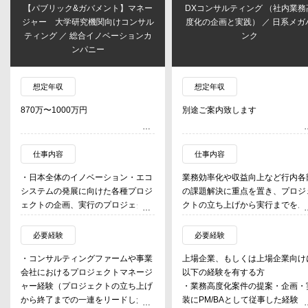
【パブリック&ガバメント】マネー
DXコンサルティング （社内業務
ジャー 大学研究機関向けコンサル
度化の企画と実践） ／ 日系メガ
ティング ／ 総合イノベーションカ
ンク
ンパニー
想定年収
想定年収
870万〜1000万円
別途ご案内致します
仕事内容
仕事内容
・日本全体のイノベーション・エコ
業務効率化や収益向上など行内各
システムの発展に向けた各種プロジ
の課題解決に重点を置き、プロジ
ェクトの企画、実行のプロジェクト
クトの立ち上げから実行までをス
リード
ード感をもって力強く推進いただ
-自治体を対象に、スタートアッ
る方を募集します
必要経験
必要経験
プ×地域企業による地方創生・産業
・コンサルティングファームや事業
上場企業、もしくは上場企業向け
振興、社会課題を目指したアクセラ
以下のいずれかの業務に従事いた
会社におけるプロジェクトマネージ
以下の経験を有する方
レータープログラム
きます
ャー経験（プロジェクトの立ち上げ
・業務高度化案件の提案・企画・
-大学、高等専門学校を対象にし
１）コンサルティングライン
から終了までの一連をリードした経
装にPM/BAとして従事した経験（
た研究シーズの事業化に向けた伴走
・行内各部署へ入り込み、DXを