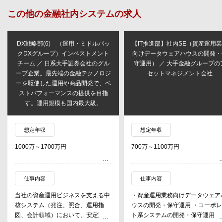
この他の
金融社内システム
の求人
DX戦略部(6) （運用・ミドルバッ
【IT推進部】社内SE（資産運用
クDXグループ）インベストメント
向けデータウェアハウスの開発・
チーム ／ 日系大手証券会社のグル
守運用） ／ 大手金融グループの
ープ企業。最先端の金融テクノロジ
セットマネジメント会社
ーを駆使した運用や商品開発で、ベ
ストパフォーマンスの提供を目指
す。運用規模も国内最大級。
想定年収
想定年収
1000万～1700万円
700万～1100万円
仕事内容
仕事内容
当社の資産運用ビジネスを支える中
・資産運用業務向けデータウェア
核システム（発注、照合、運用指
ウスの開発・保守運用 ・コーポ
図、会計領域）において、安定運用
ト系システムの開発・保守運用