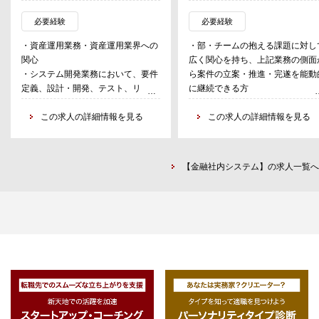
を担いながら、業務改善やシステム
※上記の開発・保守運用業務を軸
高度化を推進していただくポジショ
しつつ、各種クラウドサービスの
必要経験
必要経験
ンです。
率的な利用、BPR等の手段を通し
・資産運用業務・資産運用業界への
・部・チームの抱える課題に対し
特に発注系システム（OMS：Order
コスト削減、業務効率化を行う。
関心
広く関心を持ち、上記業務の側面
Management System）は、運用業
・システム開発業務において、要件
ら案件の立案・推進・完遂を能動
務の根幹を支えるミッションクリテ
定義、設計・開発、テスト、リリー
に継続できる方
ィカルな基盤であり、高い安定性と
ス、運用まで一連の工程に携わった
・SQL、VBA、Python等による
継続的な改善・機能拡張が求められ
経験
この求人の詳細情報を見る
タ管理・処理経験 ・クラウドサ
この求人の詳細情報を見る
ます。本ポジションでは、OMSおよ
・業務課題を整理し、関連システム
ス（AWS、Azure、Google Cloud
び関連システムに関する保守開発、
や業務全体の流れを踏まえて全体最
等）の利用経験
ユーザー問い合わせ・トラブル対応
適の観点で検討できる力
およびビジネス要件への対応に加
【金融社内システム】の求人一覧へ
・複数のタスクや関係者が存在する
え、今後予定されるアップグレード
環境において、主体的に優先順位を
案件や、システム更改、業務効率化
判断し、業務を推進できる力
に向けたエンハンスやシステム構成
・課題解決力および責任感を持って
見直しの企画・推進まで、幅広く携
業務に取り組めること
わっていただきます。
・社内外の関係者と円滑に連携でき
るコミュニケーション力
・日本語での読み書き・会話力（ネ
イティブレベル）
・英語での読み書き力（ビジネスレ
ベル）"