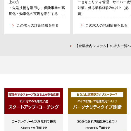
上の方
ーセキュリティ管理、サイバー攻
までAI、メタバース等新たな技術、
（収集・発信・共有等）
・先端技術を活用し、保険事業の高
対策に係る業務経験2年以上（必
製品を調査・研究し、有望技術につ
・傾向分析並びに各種レポーティ
度化・効率化の実現を牽引するとい
須）
いては実証実験を経て業務適用を推
グ
う高い志をお持ちの方
-インターネットサービス提供
進してきました（累計50件超の実証
・事業会社等でシステム開発実務に
この求人の詳細情報を見る
業
この求人の詳細情報を見る
実験を経て20件超を業務適用）。
従事した経験
-コンサルティングファーム
生成AIに代表される通り、技術の進
・ベンダー系資格、情報処理技術者
-ＩＴベンダ
展は目覚ましく、技術・製品を着実
（高度）
-セキュリティ専門会社
に目利きし、業務適用につなげるこ
【金融社内システム】の求人一覧へ
・ITインフラ、ネットワークに関
とが今後の当社競争力確保につなが
る知識
ると考えます。このたび体制強化の
・サイバーセキュリティ対策（入
ため、AI等の先端技術を評価し、当
口、内部、出口対策）に係る知識
社業務への適用を牽引いただく「デ
・サイバーインシデント対応に係
ジタル活用推進担当」を募集いたし
知識（フレームワークなど）
ます。お客様体験価値向上や新たな
・コミュニケーション（含む文書
価値創出に向け、新たな技術や製品
能力
を当社の幅広い事業領域に中核で適
・問題解決能力、提案力
用いただくことを期待いたします。
■職務詳細
・先端技術の調査・研究および社内
発信
・各ビジネス部門と協業による技術