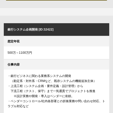
銀行システム企画開発 [ID:32422]
想定年収
500万～1100万円
仕事内容
・銀行ビジネスに関わる業務系システムの開発
（勘定系・対外系・CRMなど、既存システムの機能追加主体）
・上流工程（システム企画・要件定義・設計管理）から
下流工程（テスト、保守）まで一気通貫でプロジェクトを推進
※設計実務や開発・導入はベンダーに依頼。
・ベンダーコントロール/社内各部署との折衝業務や問い合わせ対応、ト
ラブル対応など