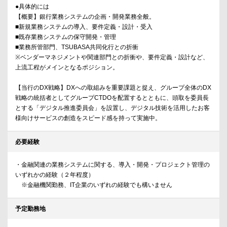
●具体的には
【概要】銀行業務システムの企画・開発業務全般。
■新規業務システムの導入、要件定義・設計・受入
■既存業務システムの保守開発・管理
■業務所管部門、TSUBASA共同化行との折衝
※ベンダーマネジメントや関連部門との折衝や、要件定義・設計など、
上流工程がメインとなるポジション。
【当行のDX戦略】DXへの取組みを重要課題と捉え、グループ全体のDX
戦略の統括者としてグループCTDOを配置するとともに、頭取を委員長
とする「デジタル推進委員会」を設置し、デジタル技術を活用したお客
様向けサービスの創造をスピード感を持って実施中。
必要経験
・金融関連の業務システムに関する、導入・開発・プロジェクト管理の
いずれかの経験（２年程度）
※金融機関勤務、IT企業のいずれの経験でも構いません
予定勤務地