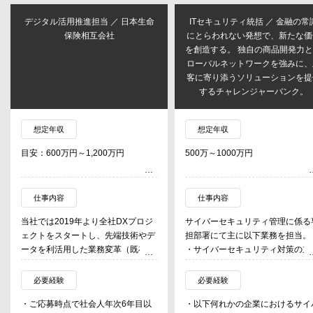
デジタル活用推進担当 ／ 日本生命
ITセキュリティ統括 ／ 金融の常
保険相互会社
にとらわれない発想で、新たな価
を創造する。 独自の商品開発力
ローバルネットワークを強みに、
客に寄り添うソリューションを提
するチャレンジャーバンク。
想定年収
想定年収
目安：600万円～1,200万円
500万～1000万円
仕事内容
仕事内容
当社では2019年より全社DXプロジ
サイバーセキュリティ管理に係る
ェクトをスタートし、先端技術やデ
担部署にて主に以下業務を担当。
ータを利活用した業務変革（既存業
・サイバーセキュリティ対策の立
務の高度化・効率化）、事業変革
と推進
（新たな事業創出）に取り組んでい
・サイバー攻撃発生時の対応指揮
必要経験
必要経験
ます。先端技術を業務に取込み、高
連絡・管理
・ご応募時点で社会人年次6年目以
・以下何れかの企業におけるサイ
度化、効率化につなげるべく、これ
・情報共有機関等を通じた情報管