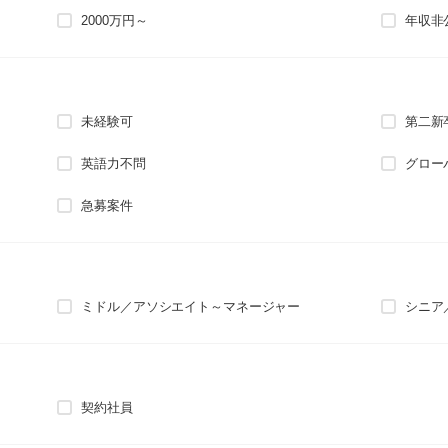
2000万円～
年収非
未経験可
第二新
英語力不問
グロー
急募案件
ミドル／アソシエイト～マネージャー
シニア
契約社員