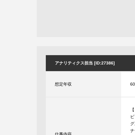
アナリティクス担当 [ID:27386]
想定年収
6
【
ビ
グ
ナ
仕事内容