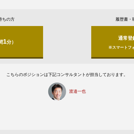
持ちの方
履歴書・
通常登
1
間
分）
※スマートフ
こちらのポジションは下記コンサルタントが担当しております。
渡邉一也