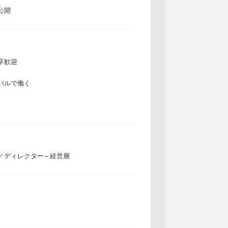
公開
卒歓迎
バルで働く
／ディレクター～経営層