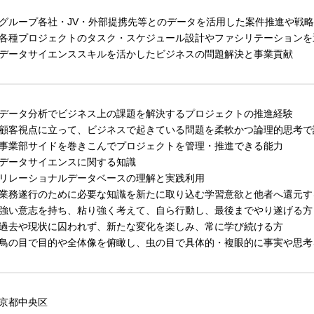
グループ各社・JV・外部提携先等とのデータを活用した案件推進や戦
各種プロジェクトのタスク・スケジュール設計やファシリテーションを
データサイエンススキルを活かしたビジネスの問題解決と事業貢献
データ分析でビジネス上の課題を解決するプロジェクトの推進経験
顧客視点に立って、ビジネスで起きている問題を柔軟かつ論理的思考で
事業部サイドを巻きこんでプロジェクトを管理・推進できる能力
データサイエンスに関する知識
リレーショナルデータベースの理解と実践利用
業務遂行のために必要な知識を新たに取り込む学習意欲と他者へ還元す
強い意志を持ち、粘り強く考えて、自ら行動し、最後までやり遂げる方
過去や現状に囚われず、新たな変化を楽しみ、常に学び続ける方
鳥の目で目的や全体像を俯瞰し、虫の目で具体的・複眼的に事実や思考
京都中央区