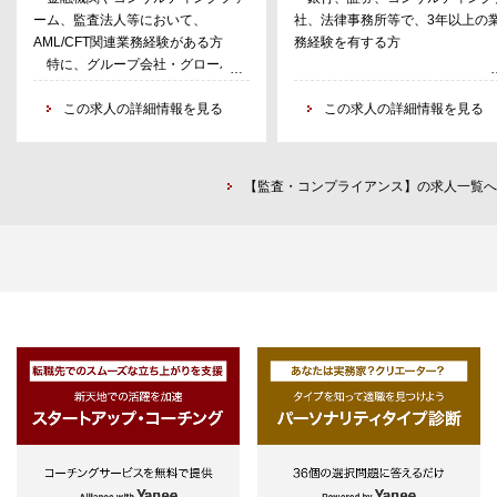
ーム、監査法人等において、
社、法律事務所等で、3年以上の
対応、反社関係遮断、金融犯罪対応
AML/CFT関連業務経験がある方
務経験を有する方
等）
特に、グループ会社・グローバル
・関連法規制や当局対応等を通じた
拠点管理の業務経験がある方
社内規程/手続きの制定・見直し
・ビジネスレベルでの英語力
この求人の詳細情報を見る
この求人の詳細情報を見る
・AML/CFTに関する社内教育・研修
（TOEIC800点以上が望ましい）
企画
・関連システムの開発企画・運用
・グループ各社・海外拠点等への横
【監査・コンプライアンス】の求人一覧へ
断的な管理・施策推進支援
・海外部署とのコミュニケーション