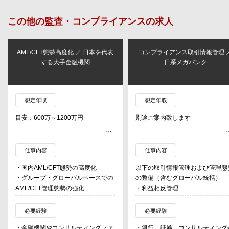
この他の
監査・コンプライアンス
の求人
AML/CFT態勢高度化 ／ 日本を代表
コンプライアンス取引情報管理 
する大手金融機関
日系メガバンク
想定年収
想定年収
目安：600万～1200万円
別途ご案内致します
仕事内容
仕事内容
・国内AML/CFT態勢の高度化
以下の取引情報管理および管理態
・グループ・グローバルベースでの
の整備（含むグローバル統括）
AML/CFT管理態勢の強化
・利益相反管理
【具体的に】
・インサイダー情報管理
・AML/CFT関連施策の検討・プロジ
・非公開顧客情報管理
必要経験
必要経験
ェクト推進全般（KYC、フィルタリ
・金融機関やコンサルティングファ
・銀行、証券、コンサルティング
ング、取引モニタリング、経済制裁