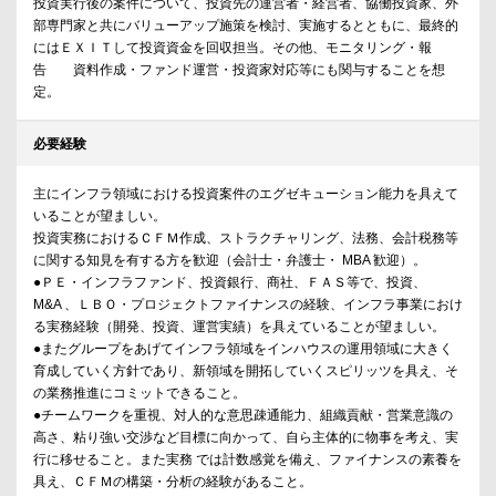
投資実行後の案件について、投資先の運営者・経営者、協働投資家、外
部専門家と共にバリューアップ施策を検討、実施するとともに、最終的
にはＥＸＩＴして投資資金を回収担当。その他、モニタリング・報
告 資料作成・ファンド運営・投資家対応等にも関与することを想
定。
必要経験
主にインフラ領域における投資案件のエグゼキューション能力を具えて
いることが望ましい。
投資実務におけるＣＦＭ作成、ストラクチャリング、法務、会計税務等
に関する知見を有する方を歓迎（会計士・弁護士・ MBA 歓迎）。
●ＰＥ・インフラファンド、投資銀行、商社、ＦＡＳ等で、投資、
M&A 、ＬＢＯ・プロジェクトファイナンスの経験、インフラ事業におけ
る実務経験（開発、投資、運営実績）を具えていることが望ましい。
●またグループをあげてインフラ領域をインハウスの運用領域に大きく
育成していく方針であり、新領域を開拓していくスピリッツを具え、そ
の業務推進にコミットできること。
●チームワークを重視、対人的な意思疎通能力、組織貢献・営業意識の
高さ、粘り強い交渉など目標に向かって、自ら主体的に物事を考え、実
行に移せること。また実務 では計数感覚を備え、ファイナンスの素養を
具え、ＣＦＭの構築・分析の経験があること。