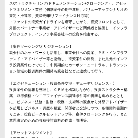
ス/ストラクチャリング/ドキュメンテーション/クロージング）、アセッ
トマネジメント業務（個別案件の期中運用、バリューアップシナリオの
策定・推進等、資産売却/リファイナンス対応等）
・ファンドの投資ガイドラインを遵守しながら、投資フロントとして、
外部のパートナー事業者・アドバイザーなど関係者と協働し、インフラ
プロジェクト、インフラ事業会社への投資を推進する。
【案件ソーシング/オリジネーション】
親会社のネットワークも活用し、事業会社への提案、ＰＥ・インフラフ
ァンド・アドバイザー等と協働し、投資案件の開発。また足元のインフ
ラ投資案件だけでなく、中長期的なカーボンニュートラル、トランジシ
ョン領域の投資案件の開発も親会社などと連携して行う。
【エグゼキューション（投資条件交渉・デューデリジェンス）】
投資案件の情報を整理し、ＣＦＭを構築しながら、投資ストラクチャ構
築、取得価格・シニアファイナンス調達条件等の折衝を進めるととも
に、ビジネス・法務・財務・税務・技術等の観点から外部アドバイザー
を起用しビジネス・資産を精査、関係者と交渉しつつ、各種契約書類作
りこみ、投資ビークルセットアップ等、案件クロージングを行う。また
意思決定のための各種検討資料の作成・説明等。
【アセットマネジメント】