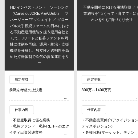
HD インベストメント ソーシング
不動産開発における用地取得 ／ 
（Carve out/CRE/M&A/Debt） マ
業施設を“つくって・育てて・に
ネージャー/アソシエイト ／ グロー
わいを生む”街づくり会社
バル大手投資ファームの日本におけ
る不動産運用機能を担う運用会社と
して、Jリートと私募ファンドを両
軸に体制を再編。運用・統治・支援
機能を分離し、独立性と透明性を高
めた持株体制で次代の資産運用をリ
ー
想定年収
想定年収
前職を考慮の上決定
800万～1400万円
仕事内容
仕事内容
・不動産取得に係る業務
・不動産売買仲介(アクイジション
・私募ファンド・私募REITへのエク
ディスポジション)
イティ出資関連業務
・各種分析(マーケット、テナン