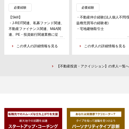
・M&A、スポンサー及びスポンサー
ト、財務等)や物件評価
の事業投資先とのコラボレーション
・DD、ドキュメンテーション作
必要経験
必要経験
・顧客関係構築、ソーシング(案
【Skill】
・不動産仲介経験(法人個人不問/
発掘)
・J-REIT関連、私募ファンド関連、
益権売買等の経験者)
・取得後のプロジェクトマネジメ
不動産ファイナンス関連、M&A関
・宅地建物取引士
ト(事業推進)
連、PE・投資銀行関連業務に従事
した経験のある方
裁量の大きい新規部署で、一気通
・会計税務法務知識を有している方
この求人の詳細情報を見る
この求人の詳細情報を見る
の高度なスキルが習得できる。
・MS Office （Word / Excel / Power
Point / E-mail）スキル必須、英語力
あれば尚可
【不動産投資・アクイジション】の求人一覧へ
【Competency】
・社内外の様々な関係者と誠実、か
つ協調して良好なコミュニケーショ
ンを図れる方
・柔軟な思考力のある方
・新たな業務に取り組むことに対し
て意欲的な方