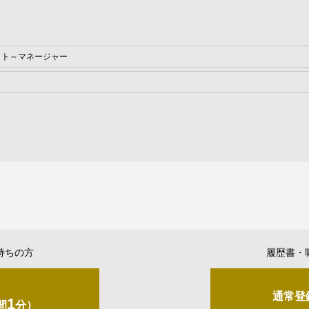
イト～マネージャー
持ちの方
履歴書・
通常登
1
間
分）