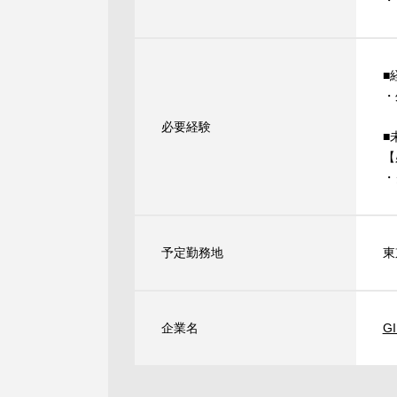
・
■
・
必要経験
■
【
・
予定勤務地
東
企業名
G