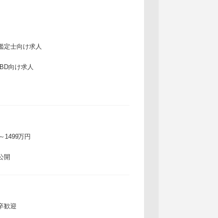
鑑定士向け求人
IBD向け求人
万～1499万円
公開
卒歓迎