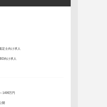
鑑定士向け求人
IBD向け求人
万～1499万円
公開