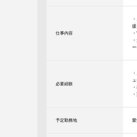
・
援
仕事内容
・
・
ー
・
ュ
必要経験
・
・
予定勤務地
愛