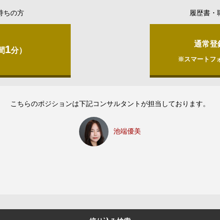
持ちの方
履歴書・
通常登
1
間
分）
※スマートフ
こちらのポジションは下記コンサルタントが担当しております。
池端優美