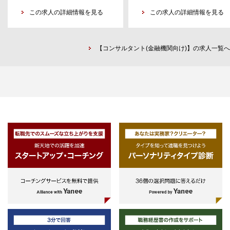
PTOT等）をお持ちで経営に携わり
■事業会社において、情報システ
・バリューアップ施策の仮説立証/検
たい方
この求人の詳細情報を見る
分野・自治体関連事業・データビ
この求人の詳細情報を見る
証、施策の実行管理（プロジェクト
ネスの従事経験がある方
マネージャー）
■下記領域・テーマの業務経験の
【コンサルタント(金融機関向け)】の求人一覧へ
る方
・少子・高齢化、人口減少、健康
持・増進、疾病予防、母子保健、
ども・子育て、介護予防・介護、
療
・国の医療情報政策に関する調査
自治体の医療情報ネットワーク調
査、医療の安全性に係る調査、
PHR・健康データ活用企画、医療
介護施設に関する調査地域医療の
り方
・産官学連携、EBPM推進支援、
PFS/SIB、スマートシティ、業務
善、デジタル推進やデジタル人材
成
■期待スキルや実務経験
・調査業務及び文献（学会論文・