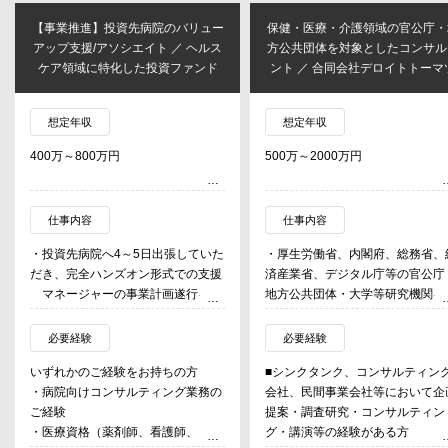
【事業推進】投資先病院のバリュー
保健・医療・介護領域の官公庁・
アップ支援/アソシエイト ／ ヘルス
方公共団体を対象としたコンサル
ケア領域に特化した投資ファンド
ント ／ 合同会社デロイトトーマ
想定年収
想定年収
400万～800万円
500万～2000万円
仕事内容
仕事内容
・投資先病院へ4～5日出張していた
・厚生労働省、内閣府、総務省、
だき、完全ハンズオン形式での支援
済産業省、デジタル庁等の官公庁
マネージャーの事業計画遂行をサ
地方公共団体・大学等研究機関を
ポート（1病院につき2名の担当制）
象とした政策立案支援・調査研究
※アソシエイトは1人につき2病院
計画策定・事業推進支援・セミナ
必要経験
必要経験
程度を担当する。
等の実施
いずれかのご経験をお持ちの方
■シンクタンク、コンサルティン
・投資先病院の経営企画室等への配
・産官学連携プロジェクトの組成
・病院向けコンサルティング業務の
会社、民間事業会社等において企
置
援や推進支援
ご経験
提案・調査研究・コンサルティン
・現場との日々のコミュニケーショ
・医療資格（薬剤師、看護師、
グ・講演等の経験がある方
ンと一次情報収集