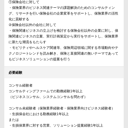
①保険会社に対して
・保険業界のビジネス関連テーマの課題解決のためのコンサルティン
グ、リサーチを行い保険会社の企業変革をサポートし、保険業界の活性
化に貢献する
②保険会社以外の会社に対して
・保険関連ビジネスの立上げを検討する保険会社以外の企業に対し、保
険関連ビジネスの立案、実行計画策定から実行をサポートし、保険業界
に新たな潮流をもたらす
・モビリティやヘルスケア関連等、保険周辺領域に関する市場動向やテ
クノロジートレンドを読み解き、保険と直接関連の無いテーマであって
もビジネスソリューションの提案を行う
必要経験
コンサル経験者
コンサルティングファームでの勤務経験1年以上
（ビジネスコンサル、システムコンサルを問わず）
コンサル未経験者（保険業界経験者・保険業界向けビジネス経験者）
・生損保会社における勤務経験1年以上
または
・生損保業界に対する営業、ソリューション提案経験1年以上