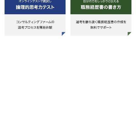
語文献調査含む）調査業務
（質問紙・WEB・インタビュー
査等の設計・実査・分析・報告書
成等の経験）
・統計解析スキルをお持ちの方（
量・定性（テキストマイニング含
む）分析、Excel、SPSS、R等に
る解析）
・官公庁・地方公共団体の業務に
ける文書作成能力（企画提案書、
事録、報告書等）
・官公庁・地方公共団体の業務に
ける会議体・検討会等のPMO業務
・官民連携事業の組成支援、産官
連携プロジェクト、民間企業向け
学連携支援等の経験
・ヘルスケア×まちづくり、ヘル
ケア×異業種連携などの支援やプ
ジェクト推進の経験
■期待する人物像
・ヘルスケア領域における課題意