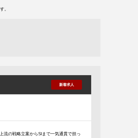
す。
新着求人
上流の戦略立案からSlまで一気通貫で担っ