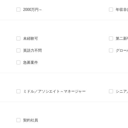
2000万円～
年収非
未経験可
第二新
英語力不問
グロー
急募案件
ミドル／アソシエイト～マネージャー
シニア
契約社員