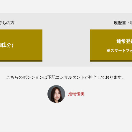
持ちの方
履歴書・
通常登
1
間
分）
※スマートフ
こちらのポジションは下記コンサルタントが担当しております。
池端優美