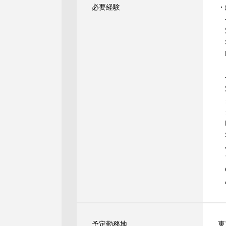
必要経験
・
-
Sa
Ex
-
ク
ク
M
S
J
ア
C
A
予定勤務地
東