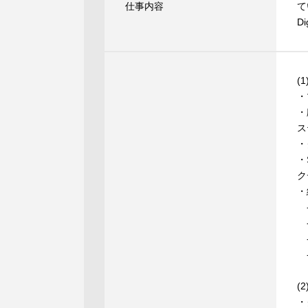
仕事内容
て
D
(1
・
・
ス
・
・
ク
・
-
-
-
-
(2
・