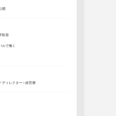
公開
卒歓迎
バルで働く
／ディレクター～経営層