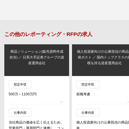
この他の
レポーティング・RFP
の求人
商品ソリューション(販売資料作成
個人投資家向けの公募投信の商品
担当) ／ 日系大手証券グループの資
発ポスト ／ 国内トップクラスの
産運用会社
模を誇る資産運用会社
想定年収
想定年収
500万～1100万円
前職考慮
仕事内容
仕事内容
当社商品の価値を広く伝えるため、
個人投資家向けの公募投信の商品
営業部門・運用部門と連携し、コン
発