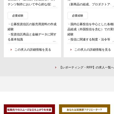
テンツ制作において中心的な役割を
（新商品の組成、プロダクトアイ
担う。ファンド販売用資料、リーフ
ィアの考案、販売会社への同行提
レット、動画、販売会社向け研修資
などの営業サポート）
必要経験
必要経験
料など、幅広いコンテンツを手がけ
・公募投資信託の販売用資料の作成
・国内公募投信を中心とした各種
ていただくポジション。
経験
品組成（外国投信を含む）での実
単なる資料作成業務にとどまらず、
・投資信託商品と金融データに関す
経験
「どのように商品の魅力を分かりや
る基本知識
・投信に関連する制度・法令等（
すく、効果的に伝えるか」という視
・Excelによる基本データ処理能力
融商品取引法や投信法、投信協会
点から、コンテンツ全体の品質向上
／PowerPointによる資料作成能力
この求人の詳細情報を見る
則など）の知識
この求人の詳細情報を見る
を主体的にリードしていただく。
・Word、Excel、Power Point な
また、経験や役割の広がりに応じ
の一般的なPCスキル
て、将来的には後進メンバーの指
・語学力（英文ドキュメントの読
導・育成にも携わっていただくこと
【レポーティング・RFP】の求人一覧へ
解、英語での会話やメールによる
を期待している。
ミュニケーション）