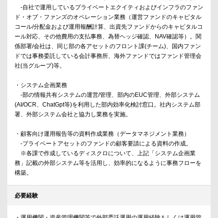
-自社で運用しているプライベートエクイティおよびインフラのファン
ド・オブ・ファンズのオペレーション業務（運営ファンドのキャピタル
コール/分配金および運用報酬計算、出資先ファンドからのキャピタルコ
ール対応、その他費用の支払事務、為替ヘッジ確認、NAV確認等）。関
係部署/会社は、同じ部の各アセットのフロント課(チーム)、国内ファン
ドでは事務委託している会計事務所、海外ファンドではファンド管理会
社(当グループ)等。
・システム企画業務
-部の情報共有システムの運営/管理、部内のEUC管理、外部システム
(AI/OCR、ChatGpt等)を利用した部内効率化検討窓口。社内システム部
署、外部システム会社と協力し業務を実施。
・顧客向け運用報告等の資料作成業務（データマネジメント業務）
-プライベートアセットのファンドの顧客要請による資料の作成。
※各課で作成しているディスクロについて、上記「システム企画業
務」記載の外部システム等を活用し、効率的になるように事務フローを
構築。
必要経験
・運用機関・資産管理機関等で外部委託運用の運用経験もしくは運用管