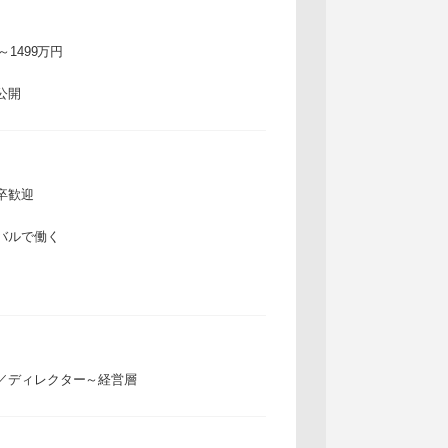
万～1499万円
公開
卒歓迎
バルで働く
／ディレクター～経営層