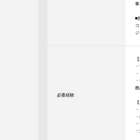
事
■
コ
ジ
【
・
・
・
務
必要経験
【
・
・
・
・