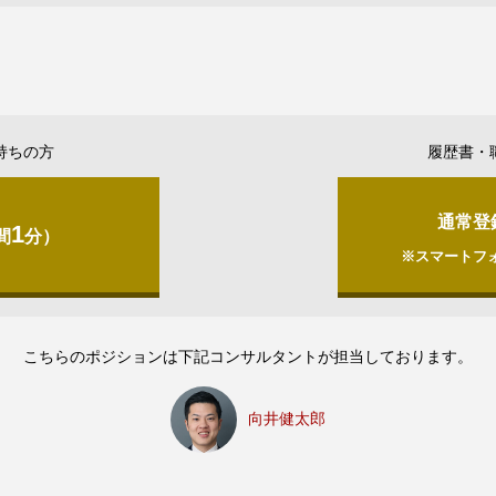
持ちの方
履歴書・
通常登
1
間
分）
※スマートフ
こちらのポジションは下記コンサルタントが担当しております。
向井健太郎