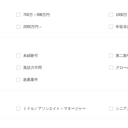
700万～999万円
1000
2000万円～
年収非
未経験可
第二新
英語力不問
グロー
急募案件
ミドル／アソシエイト～マネージャー
シニア