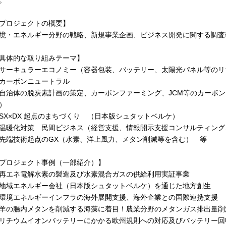
。
プロジェクトの概要】
境・エネルギー分野の戦略、新規事業企画、ビジネス開発に関する調査
具体的な取り組みテーマ】
サーキュラーエコノミー（容器包装、バッテリー、太陽光パネル等のリ
カーボンニュートラル
自治体の脱炭素計画の策定、カーボンファーミング、JCM等のカーボン
）
SX×DX 起点のまちづくり （日本版シュタットベルケ）
温暖化対策 民間ビジネス（経営支援、情報開示支援コンサルティング
先端技術起点のGX（水素、洋上風力、メタン削減等を含む） 等
プロジェクト事例（一部紹介）】
再エネ電解水素の製造及び水素混合ガスの供給利用実証事業
地域エネルギー会社（日本版シュタットベルケ）を通じた地方創生
環境エネルギーインフラの海外展開支援、海外企業との国際連携支援
羊の腸内メタンを削減する海藻に着目！農業分野のメタンガス排出量削
リチウムイオンバッテリーにかかる欧州規則への対応及びバッテリー回