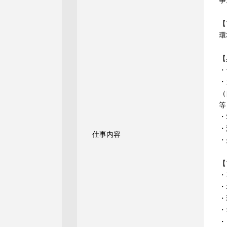
事
【
環
【
・
・
（
等
・
・
仕事内容
・
【
・
・
・
・
・