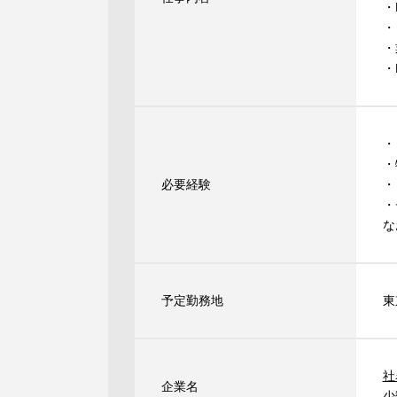
・
・
・
・
・
・
必要経験
・
・
な
予定勤務地
東
社
企業名
少