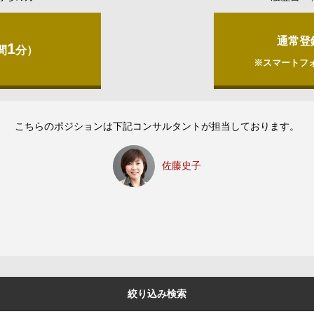
通常登
1
間
分）
※スマートフ
こちらのポジションは下記コンサルタントが担当しております。
佐藤史子
絞り込み検索