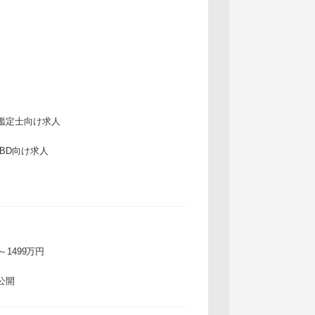
鑑定士向け求人
IBD向け求人
万～1499万円
公開