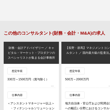
この他の
コンサルタント(財務・会計・M&A)
の求人
財務・会計アドバイザリー ／ キャ
【長野・群馬】マネジメントコン
ピタル・マーケット・プロダクツの
ルタント ／ 国内最大級の監査法
スペシャリストが集まる会計事務所
想定年収
想定年収
330万～1500万円（賞与除く）
500万～2000万円
仕事内容
仕事内容
＜アシスタントマネージャー以上＞
地方自治体・官公庁および民間企
・フィナンシャルソリューション
への幅広い分野におけるコンサル