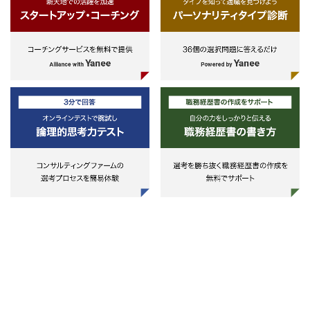
業務を含む）での業務経験、③監査
請求など簡単な窓口業務、
した経営コンサルティング
法人での業務経験、④会計税務事務
案件により連結報告用、ＧＡＡ
民間企業に対し、様々なテーマで
所での業務経験
Ｐ変換用のデータ入力など
コンサルティングサービスを提供
※上記の経験3年以上必須。上
る。昨今は企業規模に関わらず、
記の経験2種類以上の経験があれば
務管理や会計面でのコンプライア
尚良
スの強化、業務のデジタル化、サ
テナビリティなど、多岐にわたる
＜アソシエイトスタッフ～スタッフ
ーマの解決が求められる。
＞
-経営管理制度
・公認会計士試験二次試験合格、
-事業計画策定
税理士試験1科目以上合格者
-管理会計・原価管理制度構築
・社会人経験2年以上
-人事制度の策定や運用
-デジタルトランスフォーメーシ
ン
-情報システム・業務プロセス
-内部統制・ガバナンス
-IPO
-M&A（財務税務デューディリジ
ンス・M&A後の統合業務等）
-事業承継
-サステナビリティ
-その他経営基盤整備全般