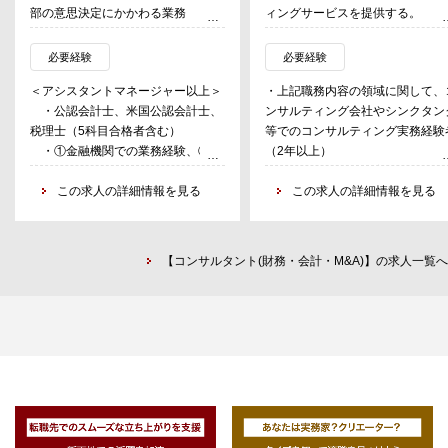
部の意思決定にかかわる業務
ィングサービスを提供する。
・会計統括業務：会計・税務処理
クライアントは大企業のみならず
方針の決定、案件メンバーの指導、
地場（近県含む）の中堅・中小企
必要経験
必要経験
案件コントロール、案件品質管理
や、近年では官公庁から依頼され
＜アシスタントマネージャー以上＞
・上記職務内容の領域に関して、
・マネジメント業務：若手メンバ
業務も増加している。
・公認会計士、米国公認会計士、
ンサルティング会社やシンクタン
ーの育成、組織運営、ビジネスマー
具体的には、以下のような案件を
税理士（5科目合格者含む）
等でのコンサルティング実務経験
ケティング
う。
・①金融機関での業務経験、②資
（2年以上）
産運用会社（事業会社における同一
・事業会社における実務経験者（
＜スタッフ～スーパーバイザー＞
・地方自治体・官公庁を対象とし
業務を含む）での業務経験、③監査
この求人の詳細情報を見る
年以上）で、上記領域のプロジェ
この求人の詳細情報を見る
・会計担当業務：会計・税務アド
コンサルティング
法人での業務経験、④会計税務事務
トに関与された経験のある方
バイス業務や、記帳のチェック、会
昨今では、地方創生、産業振興領
所での業務経験
計・税務処理方針の確認・決定業務
のコンサルティング業務が増加し
※上記の経験5年以上必須。上
・会計統括業務：会計・税務処理
いる。日々、地域の課題を拾い上
【コンサルタント(財務・会計・M&A)】の求人一覧へ
記の経験2種類以上の経験があれば
方針の決定、案件メンバーの指導、
ており、施策・戦略の提言、中小
尚良
案件コントロール、案件品質管理
スタートアップ企業の成長支援、
・マネジメント業務：若手メンバ
業や行政のデジタル化・DXの支
＜スタッフ～スーパーバイザー＞
ーの育成、組織運営、ビジネスマー
など多岐にわたるテーマを扱う。
・公認会計士、米国公認会計士、
ケティング
-地域活性化に向けた戦略
税理士、税理士試験3科目以上合格
-地方創生事業
者
＜アソシエイトスタッフ＞
-官民連携事業
・①金融機関での業務経験、②資
・記帳担当業務：月次・四半期・
産運用会社（事業会社における同一
決算期の会計データ入力業務、資料
・大企業・中堅・中小企業を対象