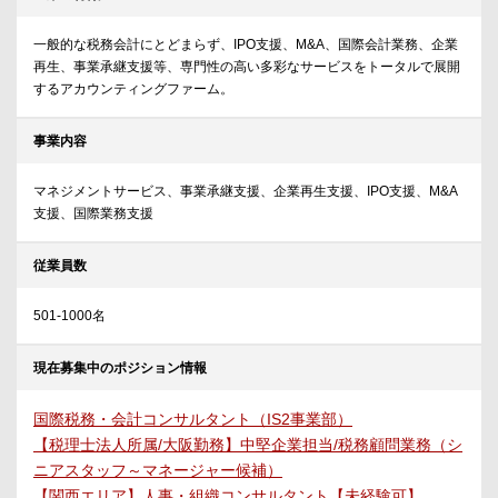
一般的な税務会計にとどまらず、IPO支援、M&A、国際会計業務、企業
再生、事業承継支援等、専門性の高い多彩なサービスをトータルで展開
するアカウンティングファーム。
事業内容
マネジメントサービス、事業承継支援、企業再生支援、IPO支援、M&A
支援、国際業務支援
従業員数
501-1000名
現在募集中のポジション情報
国際税務・会計コンサルタント（IS2事業部）
【税理士法人所属/大阪勤務】中堅企業担当/税務顧問業務（シ
ニアスタッフ～マネージャー候補）
【関西エリア】人事・組織コンサルタント【未経験可】