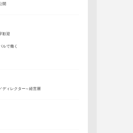
公開
卒歓迎
バルで働く
／ディレクター～経営層