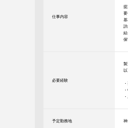
提
要
仕事内容
基
詳
結
保
製
以
必要経験
・
・
・
予定勤務地
神