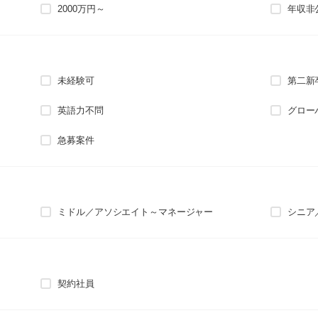
2000万円～
年収非
未経験可
第二新
英語力不問
グロー
急募案件
ミドル／アソシエイト～マネージャー
シニア
契約社員