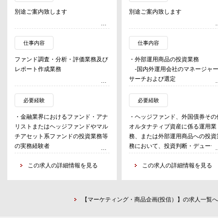
別途ご案内致します
別途ご案内致します
仕事内容
仕事内容
ファンド調査・分析・評価業務及び
・外部運用商品の投資業務
レポート作成業務
-国内外運用会社のマネージャ
サーチおよび選定
主にヘッジファンドおよびマルチア
-海外運用会社とのミーティン
セット系ファンドの運用力をさまざ
グ、情報収集および関係構築
必要経験
必要経験
まな視点から分析し、そのファンド
-投資デューデリジェンス（運
・金融業界におけるファンド・アナ
・ヘッジファンド、外国債券その
が将来にわたって超過リターンをあ
戦略・リスク・運用体制等の分析
リストまたはヘッジファンドやマル
オルタナティブ資産に係る運用業
げる可能性があるかを評価する業務
-投資判断に係る調査・分析・
チアセット系ファンドの投資業務等
務、または外部運用商品への投資
具体的には、ファンドの分析・評価
案
の実務経験者
務において、投資判断・デューデ
業務、ファンド調査・分析業務、レ
-投資実行後の運用モニタリン
・英語力必須（運用会社に対しイン
ジェンス・モニタリング等の実務
ポート作成、報告業務、コンサルテ
（パフォーマンス分析、リスク分
タビューが出来るレベル）
この求人の詳細情報を見る
験を有する方
この求人の詳細情報を見る
ィング業務、新商品や市場の調査企
析、定量・定性評価）
・国内外運用会社との対話を通じ
画業務等
-新規運用会社・新規投資戦略
マネジャーサーチ、運用評価また
発掘および導入提案
投資判断業務の経験を有する方
・ファンド・オブ・ヘッジファン
【マーケティング・商品企画(投信）】の求人一覧へ
・年金基金等の機関投資家向け提
（FoHF）運用
資料の作成、プレゼンテーション
-組入れファンドの選定および