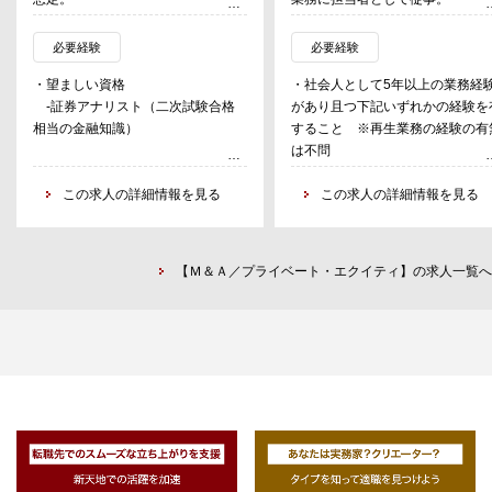
・ファンドマネージャー業務
・再生ファイナンスの取組による
案件ソーシング/GPリレーション
業再生のサポートを実施。
必要経験
必要経験
構築及び業界調査・分析（リーダー
・案件分析（再生企業の窮境要因
・望ましい資格
・社会人として5年以上の業務経
補佐）
再生可能性の分析、お客様との条
-証券アナリスト（二次試験合格
があり且つ下記いずれかの経験を
デューデリジェンスレポート作成
交渉等）
相当の金融知識）
すること ※再生業務の経験の有
モニタリングレポート作成
・実行（行内認可取得の為の稟議
は不問
・クライアント・ポートフォリオ・
成・審査部とのQ&A、ドキュメン
・期待するスキル
‐金融機関で融資業務に取組ん
マネージャー業務
ーション、調印手続き等）
-英語基礎力（TOEIC800以上）
この求人の詳細情報を見る
経験
この求人の詳細情報を見る
担当マネージャーの補佐
・再生企業のハンズオン支援
-コーポレートファイナンス基礎
‐金融機関や投資ファンド、コ
・ビジネス・デベロップメント業務
理解
サルティング会社等での事業再生
担当プロジェクト・マネージャー
-投資家と対話できるコミュニケ
関わる業務の経験
の補佐
【Ｍ＆Ａ／プライベート・エクイティ】の求人一覧へ
ーションスキル
‐倒産や事業再生分野における
-パワーポイントによる資料作成
務やFA業務の経験
・望ましい業務経験
・基礎的な企業財務分析スキル、
-未経験者可（いずれかあれば望
礎的な企業法務の知識
ましい）
-金融機関にて投資家向け運用
商品の勧誘経験
-自己資金の運用経験
-国際業務部門における子会