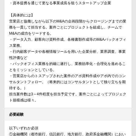
・資本提携を通じて更なる事業成長を狙うスタートアップ企業
【具体的には】
営業店と協働しながら以下のM&Aの企画段階からクロージングまでの業
務を一貫して担当する。案件ごとにプロジェクトを組成し、チームで
M&Aの成功をリードする。
・データ入力、顧客向け資料作成、各種書類作成等のM&Aバックオフィ
ス業務。
・行内顧客データや各種情報ツールを用いた企業分析、業界調査、事業
性評価など
・バックオフィス業務を的確に遂行し、業務効率化・合理化を進めるこ
とをミッションとしている。
・営業店からのトスアップされた案件のアポ資料作成やアポ内でのコン
サルタントフォロー。（将来的にはコンサルタントとして独り立ちを期
待する。）
担当案件数は3～4件程度を担当予定です。案件ごとによってプロジェク
ト規模感は様々。
必要経験
以下いずれか必須
①金融機関（都市銀行、信託銀行、地方銀行、政府系金融機関）におい