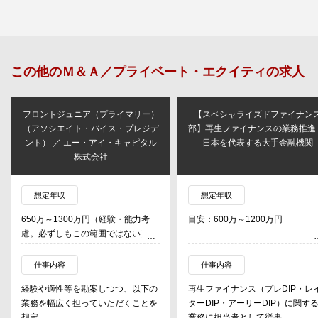
この他の
Ｍ＆Ａ／プライベート・エクイティ
の求人
フロントジュニア（プライマリー）
【スペシャライズドファイナン
（アソシエイト・バイス・プレジデ
部】再生ファイナンスの業務推進
ント） ／ エー・アイ・キャピタル
日本を代表する大手金融機関
株式会社
想定年収
想定年収
650万～1300万円（経験・能力考
目安：600万～1200万円
慮。必ずしもこの範囲ではない）
仕事内容
仕事内容
経験や適性等を勘案しつつ、以下の
再生ファイナンス（プレDIP・レ
業務を幅広く担っていただくことを
ターDIP・アーリーDIP）に関す
想定。
業務に担当者として従事。