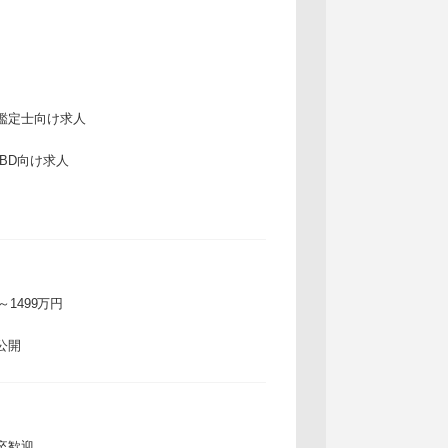
鑑定士向け求人
IBD向け求人
万～1499万円
公開
卒歓迎