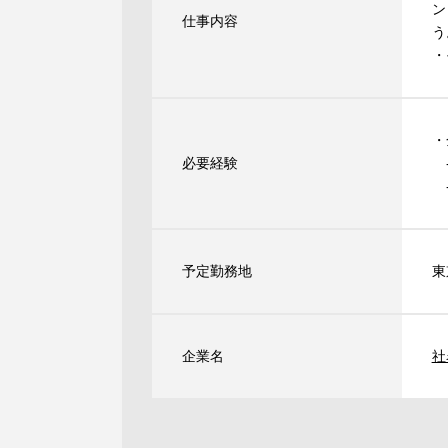
ン
仕事内容
う
・
・
必要経験
-
-
予定勤務地
東
企業名
社