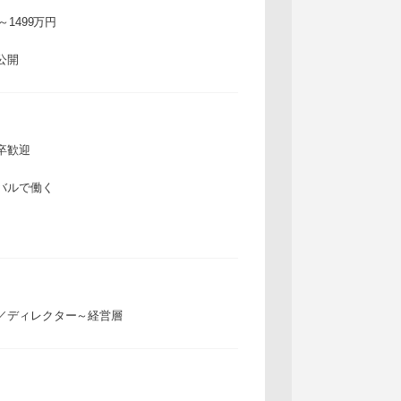
万～1499万円
公開
卒歓迎
バルで働く
／ディレクター～経営層