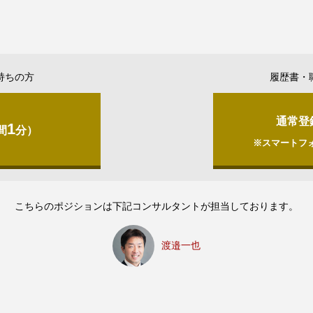
持ちの方
履歴書・
通常登
1
間
分）
※スマートフ
こちらのポジションは下記コンサルタントが担当しております。
渡邉一也