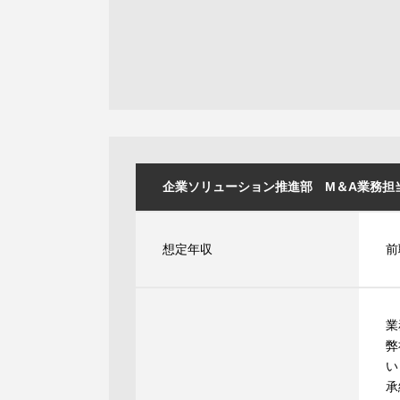
企業ソリューション推進部 M＆A業務担当 [I
想定年収
前
業
弊
い
承