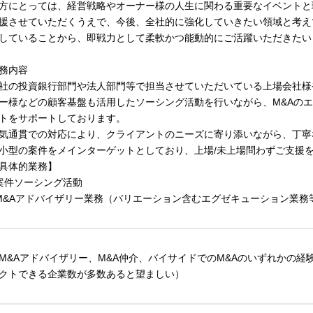
方にとっては、経営戦略やオーナー様の人生に関わる重要なイベントと
援させていただくうえで、今後、全社的に強化していきたい領域と考え
していることから、即戦力として柔軟かつ能動的にご活躍いただきたい
務内容
社の投資銀行部門や法人部門等で担当させていただいている上場会社様
ー様などの顧客基盤も活用したソーシング活動を行いながら、M&Aの
トをサポートしております。
気通貫での対応により、クライアントのニーズに寄り添いながら、丁寧
小型の案件をメインターゲットとしており、上場/未上場問わずご支援
具体的業務】
案件ソーシング活動
M&Aアドバイザリー業務（バリエーション含むエグゼキューション業務
M&Aアドバイザリー、M&A仲介、バイサイドでのM&Aのいずれかの経
クトできる企業数が多数あると望ましい）