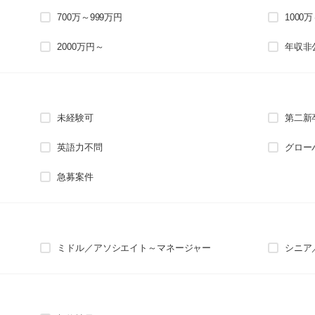
700万～999万円
1000
2000万円～
年収非
未経験可
第二新
英語力不問
グロー
急募案件
ミドル／アソシエイト～マネージャー
シニア