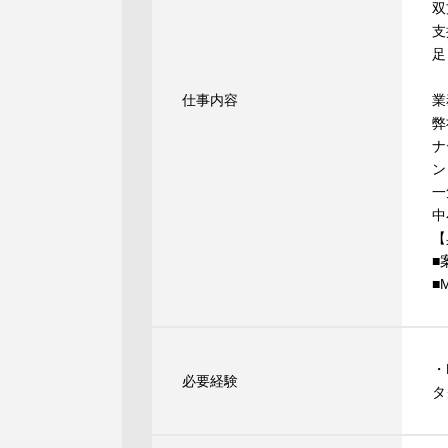
双
支
足
仕事内容
業
弊
ナ
ン
一
中
【
■
■
・
必要経験
タ