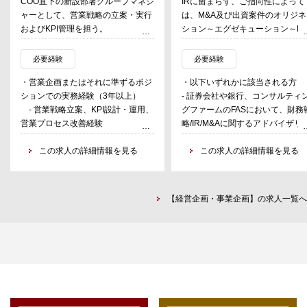
ネジ
IRに留まらず、ご指向性によって
健康保険組合・共済組合向け
行
は、M&A及び出資案件のオリジネー
体の事業企画機能のマネジメ
ション～エグゼキューション～PMI
補として、将来的に「事業企画
携
などといったファイナンス業務への
を牽引いただくことを期待す
か
チャレンジも可能。
ション。
必要経験
必要経験
同組織は収益性を担保しなが
ジ
・以下いずれかに該当される方
・事業会社またはコンサルに
社
＜IR業務＞
者向け介入プラットフォーム
- 証券会社や銀行、コンサルティン
事業企画／経営企画／BizOp
- 国内外の機関投資家、個人投資家
を強化する局面にあり、プロ
用、
グファームのFASにおいて、財務戦
（事業戦略立案・事業計画策
とのコミュニケーション
は揃う一方で、横断的な事業
略/IR/M&Aに関するアドバイザリー
・KPI設計・数値管理（KPI
び
- 決算説明資料作成、IR資料作成
収益設計・KPIマネジメント
経験を有する方（2年以上）
ングとPDCA推進）の経験
- エクイティストーリー、コーポレ
て、解決するべき課題を複数
- 金融機関における機関投資家向け
この求人の詳細情報を見る
・複数部署を横断するプロジ
この求人の詳細情報を見
ートストーリーの作成
おり、本ポジションは、その
の法人営業のご経験（2年以上）
推進経験
理基
- ファイナンスやM&A等のコーポレ
を回る構造に変える」中核を
・
※証券会社を始めとする金融機関で
・物事を構造的に整理できる
ートアクションにおけるサポート
資金調達やMA/IRに関わる経験があ
字で構造的に考えられる）
ネ
- サステナビリティ関連情報開示対
■将来的に担っていただく役
【経営企画・事業企画】の求人一覧へ
り、事業会社でCorporateFinanceに
・Excel・スプレッドシート
応
入社以降の中心ミッション）
関わりたい方
ータ分析（VLOOKUP／ピボ
だ
・保険者支援事業本部全体を
・幅広い業務に対して、好奇心をも
等）、PowerPoint等での資
＜ファイナンス業務、経営管理業務
た中期事業戦略・事業計画の
って前向きに取り組むことができる
キル
n
＞
計数管理／予実管理
方
※オンボーディング期はマー
- M＆A、ベンチャー出資業務（DD/
・売上＝アカウント数×アカ
・既存の枠にとらわれず本質的にあ
ング推進を兼務いただくため、
ネ
バリュエーション/契約実務/PMI等）
単価の分解に基づく、単価構
るべき姿から考え設計したいと思う
マーケ／営業推進への抵抗が
- 海外子会社含むグループ財務戦略
盤単価／行動変容単価）の設
方
の立案と実行
・プロダクト別PL管理、ダッ