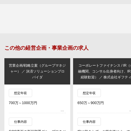
この他の
経営企画・事業企画
の求人
ネジ
コーポレートファイナンス / IR（金
【事業企画・BizOps（マネ
ロ
融機関、コンサル出身者向け、IR未
候補）】 ／ 株式会社JM
経験歓迎） ／ 株式会社ギフティ
想定年収
想定年収
650万～900万円
別途ご案内致します
仕事内容
仕事内容