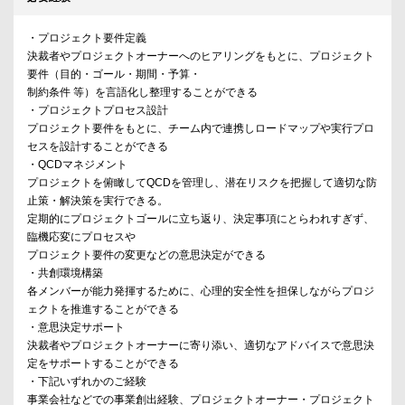
・プロジェクト要件定義
決裁者やプロジェクトオーナーへのヒアリングをもとに、プロジェクト
要件（目的・ゴール・期間・予算・
制約条件 等）を言語化し整理することができる
・プロジェクトプロセス設計
プロジェクト要件をもとに、チーム内で連携しロードマップや実行プロ
セスを設計することができる
・QCDマネジメント
プロジェクトを俯瞰してQCDを管理し、潜在リスクを把握して適切な防
止策・解決策を実行できる。
定期的にプロジェクトゴールに立ち返り、決定事項にとらわれすぎず、
臨機応変にプロセスや
プロジェクト要件の変更などの意思決定ができる
・共創環境構築
各メンバーが能力発揮するために、心理的安全性を担保しながらプロジ
ェクトを推進することができる
・意思決定サポート
決裁者やプロジェクトオーナーに寄り添い、適切なアドバイスで意思決
定をサポートすることができる
・下記いずれかのご経験
事業会社などでの事業創出経験、プロジェクトオーナー・プロジェクト