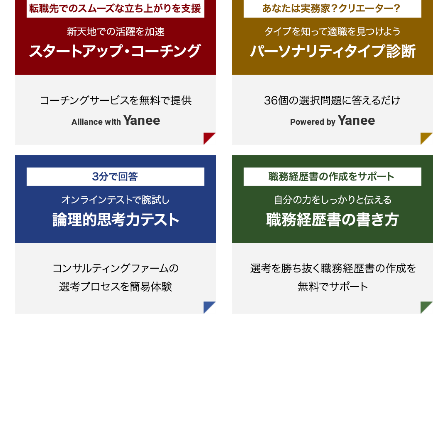
・相手の立場に立って物事を考えら
- 海外含む子会社の設立支援
ード整備、KPI→現場行動へ
れる方
- ストックオプションなど報酬制度
・営業〜デリバリー〜請求ま
設計
ジネスプロセス再設計と収益
- 借入・資本による資金調達業務
工数過多の是正
- 経営管理業務
・単価向上・外部資金（疾患
- 単年度予算、中期計画策定およ
発）・事業主バジェット獲得
び予実/KPI管理
収益モデル構築（ゼロイチで
- 管理会計体制の構築
1→10）
- 買収先、出資先の業績管理
■オンボーディング期（入社
- 月次予実分析/管理、取締役会向
後〜）に主に担っていただく
けの月次報告資料作成
事業企画はPS事業全体への
像度が前提となる役割である
入社直後のオンボーディング
おいては、同じ事業推進部内
業推進Gr（プロダクトマーケ
グ／セールスマーケティング
マーケティング推進業務を主
して担っていただく可能性が
（むしろ立ち上がり期は、こ
比重が高くなる可能性がある
具体的には