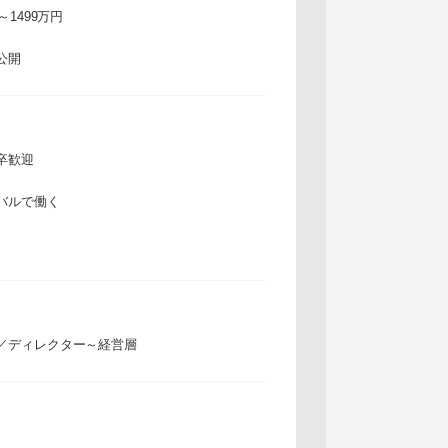
万～1499万円
公開
卒歓迎
バルで働く
／ディレクター～経営層