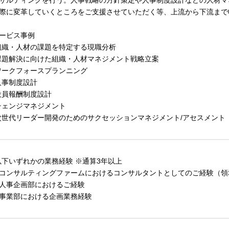
サルティングを行う。人事戦略の方針策定や人事制度設計などの人材マ
際に変革していくところをご支援させていただく等、上流から下流まで
ービス事例
組織・人材の課題を特定する現職分析
課題解決に向けた組織・人材マネジメント戦略立案
ワークフォースプランニング
人事制度設計
役員報酬制度設計
チェンジマネジメント
次世代リーダー開発のためのサクセッションマネジメント/アセスメント
以下いずれかの業務経験 ※通算3年以上
コンサルティングファームにおけるコンサルタントとしてのご経験（領
人事企画部におけるご経験
事業部における企画業務経験