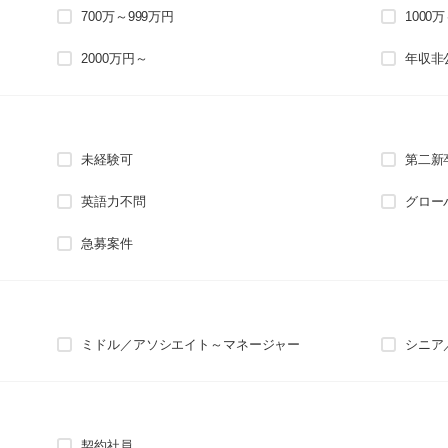
700万～999万円
1000
2000万円～
年収非
未経験可
第二新
英語力不問
グロー
急募案件
ミドル／アソシエイト～マネージャー
シニア
契約社員