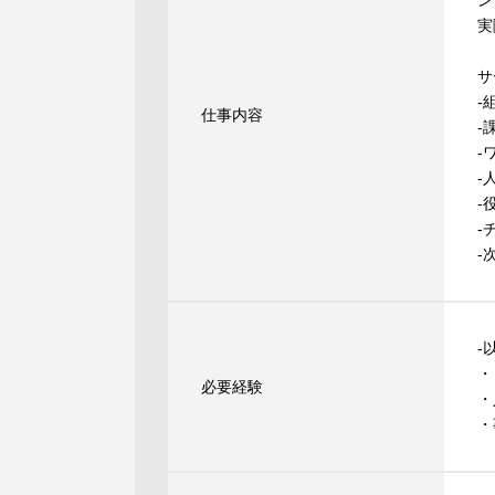
ン
実
サ
-
仕事内容
-
-
-
-
-
-
-
・
必要経験
・
・