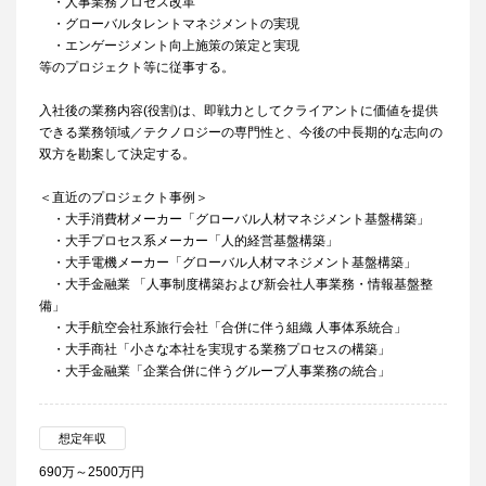
・人事業務プロセス改革
・グローバルタレントマネジメントの実現
・エンゲージメント向上施策の策定と実現
等のプロジェクト等に従事する。
入社後の業務内容(役割)は、即戦力としてクライアントに価値を提供
できる業務領域／テクノロジーの専門性と、今後の中長期的な志向の
双方を勘案して決定する。
＜直近のプロジェクト事例＞
・大手消費材メーカー「グローバル人材マネジメント基盤構築」
・大手プロセス系メーカー「人的経営基盤構築」
・大手電機メーカー「グローバル人材マネジメント基盤構築」
・大手金融業 「人事制度構築および新会社人事業務・情報基盤整
備」
・大手航空会社系旅行会社「合併に伴う組織 人事体系統合」
・大手商社「小さな本社を実現する業務プロセスの構築」
・大手金融業「企業合併に伴うグループ人事業務の統合」
想定年収
690万～2500万円