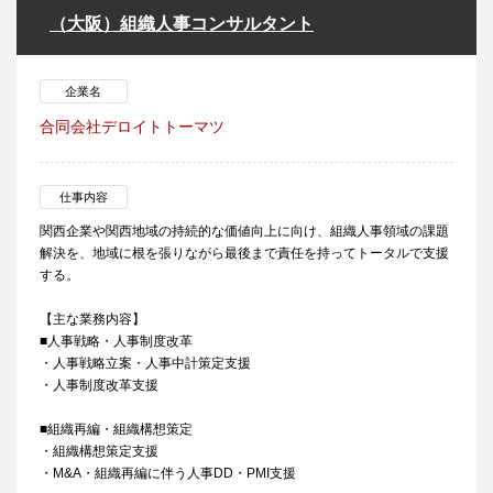
（大阪）組織人事コンサルタント
企業名
合同会社デロイトトーマツ
仕事内容
関西企業や関西地域の持続的な価値向上に向け、組織人事領域の課題
解決を、地域に根を張りながら最後まで責任を持ってトータルで支援
する。
【主な業務内容】
■人事戦略・人事制度改革
・人事戦略立案・人事中計策定支援
・人事制度改革支援
■組織再編・組織構想策定
・組織構想策定支援
・M&A・組織再編に伴う人事DD・PMI支援