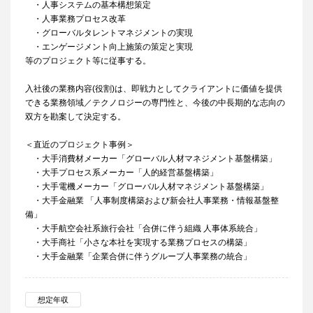
・人事システムの基本構想策定
・人事業務プロセス改革
・グローバルタレントマネジメントの実現
・エンゲージメント向上施策の策定と実現
等のプロジェクト等に従事する。
入社後の業務内容(役割)は、即戦力としてクライアントに価値を提供
できる業務領域／テクノロジーの専門性と、今後の中長期的な志向の
双方を勘案して決定する。
＜直近のプロジェクト事例＞
・大手消費材メーカー「グローバル人材マネジメント基盤構築」
・大手プロセス系メーカー「人的経営基盤構築」
・大手電機メーカー「グローバル人材マネジメント基盤構築」
・大手金融業 「人事制度構築および新会社人事業務・情報基盤整
備」
・大手航空会社系旅行会社「合併に伴う組織 人事体系統合」
・大手商社「小さな本社を実現する業務プロセスの構築」
・大手金融業「企業合併に伴うグループ人事業務の統合」
想定年収