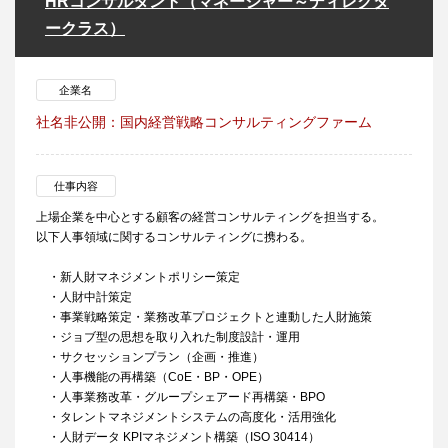
HRコンサルタント（マネージャー～ディレクタ
ークラス）
企業名
社名非公開：国内経営戦略コンサルティングファーム
仕事内容
上場企業を中心とする顧客の経営コンサルティングを担当する。
以下人事領域に関するコンサルティングに携わる。
・新人財マネジメントポリシー策定
・人財中計策定
・事業戦略策定・業務改革プロジェクトと連動した人財施策
・ジョブ型の思想を取り入れた制度設計・運用
・サクセッションプラン（企画・推進）
・人事機能の再構築（CoE・BP・OPE）
・人事業務改革・グループシェアード再構築・BPO
・タレントマネジメントシステムの高度化・活用強化
・人財データ KPIマネジメント構築（ISO 30414）