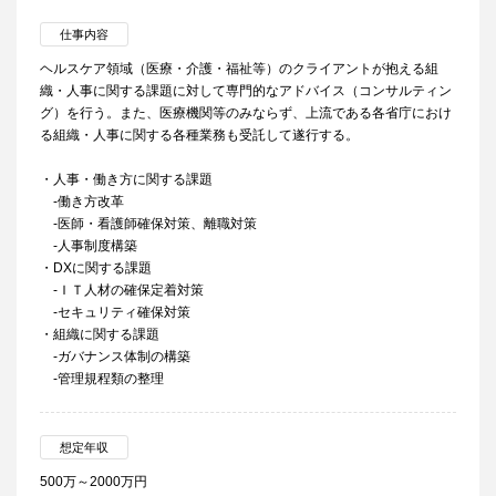
仕事内容
ヘルスケア領域（医療・介護・福祉等）のクライアントが抱える組
織・人事に関する課題に対して専門的なアドバイス（コンサルティン
グ）を行う。また、医療機関等のみならず、上流である各省庁におけ
る組織・人事に関する各種業務も受託して遂行する。
・人事・働き方に関する課題
-働き方改革
-医師・看護師確保対策、離職対策
-人事制度構築
・DXに関する課題
-ＩＴ人材の確保定着対策
-セキュリティ確保対策
・組織に関する課題
-ガバナンス体制の構築
-管理規程類の整理
想定年収
500万～2000万円