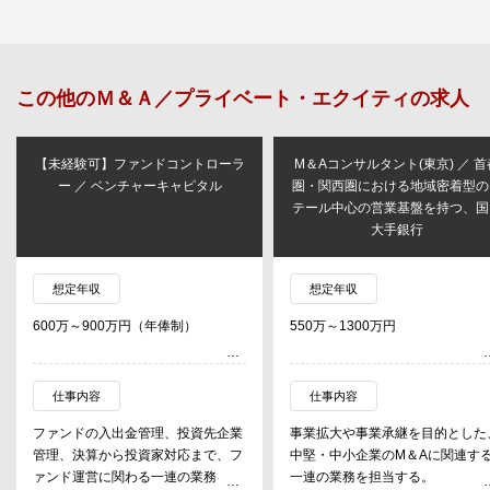
この他の
Ｍ＆Ａ／プライベート・エクイティ
の求人
【未経験可】ファンドコントローラ
M＆Aコンサルタント(東京) ／ 首
ー ／ ベンチャーキャピタル
圏・関西圏における地域密着型の
テール中心の営業基盤を持つ、国
大手銀行
想定年収
想定年収
600万～900万円（年俸制）
550万～1300万円
仕事内容
仕事内容
ファンドの入出金管理、投資先企業
事業拡大や事業承継を目的とした
管理、決算から投資家対応まで、フ
中堅・中小企業のM＆Aに関連す
ァンド運営に関わる一連の業務を担
一連の業務を担当する。