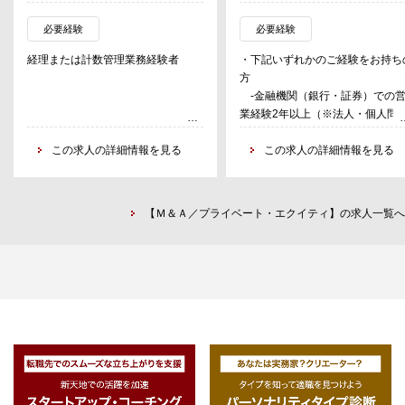
当する。
全国の支店の法人担当者が発掘し
また、今後の組織拡大に備え、CFO
案件に対するアドバイザリー業務
必要経験
必要経験
経験のあるキャピタリストと連携し
中心。
経理または計数管理業務経験者
・下記いずれかのご経験をお持ち
ながらコーポレート部門の整備を行
・相談受付、案件発掘、売却・買
方
う。
提案、企業評価、候補先探索
-金融機関（銀行・証券）での
希望があれば、ファンドストラクチ
・契約書案作成、条件調整、クロ
業経験2年以上（※法人・個人問
ャリングや投資先の公正価値評価、
ジング
ず）
経理・財務の側面から投資先企業の
・M＆A手法（スキーム）の策定
この求人の詳細情報を見る
-M&A経験者（ソーシングから
この求人の詳細情報を見る
支援を行うこともできるポジション
考案 等
ロージングまでのご経験がある方
である。
※英語のスキルがある方に関して
-会計事務所での就業経験
は、クロスボーダー案件にもチャ
【具体的な業務について】
ンジできる可能性あり。
【Ｍ＆Ａ／プライベート・エクイティ】の求人一覧へ
・ファンドの経理・管理業務（入出
金管理、決算業務等）
・ファンド投資先企業管理、公正価
値評価
・投資家対応（レポーティング、資
料作成、問合せ対応等）
・当局提出書類の作成対応の補助
・ファンドストラクチャーの立案
・経理・財務の側面からの投資先企
業支援
・その他管理（コーポレート部門）