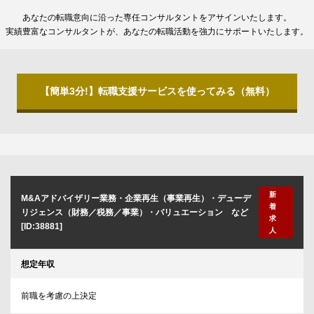
あなたの転職意向に沿った専任コンサルタントをアサインいたします。
実績豊富なコンサルタントが、あなたの転職活動を強力にサポートいたします。
【簡単3分!】転職支援サービスを使ってみる（無料）
新
M&Aアドバイザリー業務・企業再生（事業再生）・デューデ
着
リジェンス（財務／税務／事業）・バリュエーション など
求
[ID:38881]
人
想定年収
前職を考慮の上決定