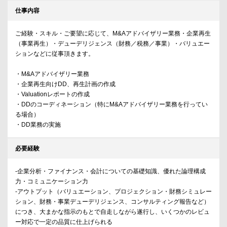
仕事内容
ご経験・スキル・ご要望に応じて、M&Aアドバイザリー業務・企業再生
（事業再生）・デューデリジェンス（財務／税務／事業）・バリュエー
ションなどに従事頂きます。
・M&Aアドバイザリー業務
・企業再生向けDD、再生計画の作成
・Valuationレポートの作成
・DDのコーディネーション（特にM&Aアドバイザリー業務を行ってい
る場合）
・DD業務の実施
必要経験
-企業分析・ファイナンス・会計についての基礎知識、優れた論理構成
力・コミュニケーション力
-アウトプット（バリュエーション、プロジェクション・財務シミュレー
ション、財務・事業デューデリジェンス、コンサルティング報告など）
につき、大まかな指示のもとで自走しながら遂行し、いくつかのレビュ
ー対応で一定の品質に仕上げられる