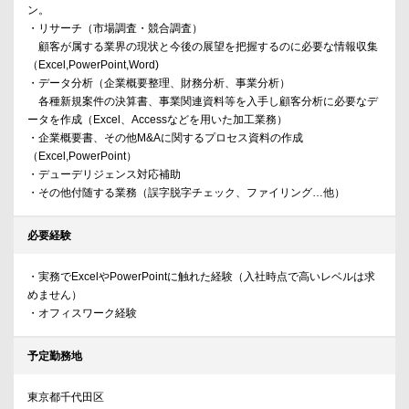
ン。
・リサーチ（市場調査・競合調査）
顧客が属する業界の現状と今後の展望を把握するのに必要な情報収集
（Excel,PowerPoint,Word)
・データ分析（企業概要整理、財務分析、事業分析）
各種新規案件の決算書、事業関連資料等を入手し顧客分析に必要なデ
ータを作成（Excel、Accessなどを用いた加工業務）
・企業概要書、その他M&Aに関するプロセス資料の作成
（Excel,PowerPoint）
・デューデリジェンス対応補助
・その他付随する業務（誤字脱字チェック、ファイリング…他）
必要経験
・実務でExcelやPowerPointに触れた経験（入社時点で高いレベルは求
めません）
・オフィスワーク経験
予定勤務地
東京都千代田区