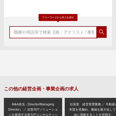
フリーワードから求人を探す
この他の
経営企画・事業企画
の求人
M&A担当（Director/Managing
社長室 経営管理業務 ／ 不動産
Director） ／ 次世代ITソリューショ
本質を見極め、価値を最大化して
ンを提供する有力ITコンサルティン
会に貢献することを目指す。