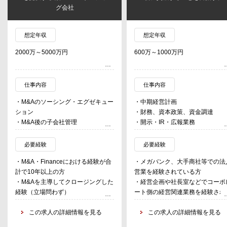
グ会社
想定年収
想定年収
2000万～5000万円
600万～1000万円
仕事内容
仕事内容
・M&Aのソーシング・エグゼキュー
・中期経営計画
ション
・財務、資本政策、資金調達
・M&A後の子会社管理
・開示・IR・広報業務
・IPO含む資金調達
・商事法務、株式事務
・Pre-IPO IR
・取締役会等の役員会議の事務
必要経験
必要経験
・その他グループ全体の資本効率・
・各種社内プロジェクトの事務
・M&A・Financeにおける経験が合
・メガバンク、大手商社等での法
資本配分に関連する業務
・社内規程の整備/管理、業法管
計で10年以上の方
営業を経験されている方
など
・M&Aを主導してクロージングした
・経営企画や社長室などでコーポ
経験（立場問わず）
ート側の経営関連業務を経験され
・高い業務遂行能力を有する方
いる方
・評論家にならず、自ら動ける方
この求人の詳細情報を見る
→ベンチャーマインドや経営思考
この求人の詳細情報を見る
あり、経営業務を中心としてスキ