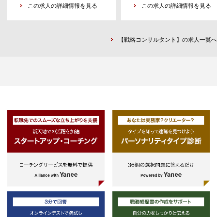
この求人の詳細情報を見る
-イノベーション関連事業者・V
この求人の詳細情報を見る
- 機能開発の優先順位付け・ロード
PM
等での業務経験
マップ管理
-事業会社等における新規事業
- プロダクト価値向上による事業成
サービスに係る業務あるいはコン
長のドライブ
【戦略コンサルタント】の求人一覧へ
ルティングに相当する業務経験
-上記の「主な業務内容」のい
② SaaS/BPaaS事業の収益責任
れかに相当する専門的な業務経験
- SaaS/BPaaS領域の売上・粗利な
・ビジネスマンとして成熟したレ
ど主要KPIの達成責任
ルのビジネススキル
- 利用率・稼働率・運用コストの最
-論理的思考力及び課題解決に
適化
けた実行力、臨機応変な対応力
- 事業成長モデル（収益構造）の設
-PCスキル(Word、Excel、PPT
計と改善
Outlook、Teams等)
③ 実査運用モデルの構築・最適化
- 大量実査を高速に回す運用プロセ
スの設計
- スループット最大化および品質管
理
- プロセス標準化・自動化による利
益率改善
④ 組織・体制構築