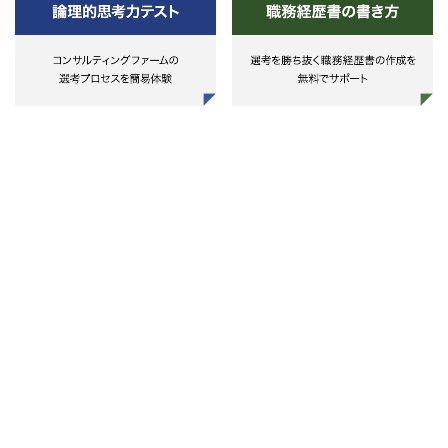
- BPaaS/SaaSチームの採用・組織
設計
- 育成体系・評価基準の設計
- チーム全体の生産性向上施策の推
進
⑤ プロダクト開発の推進（PM・技
術連携）
- 要件定義・UX改善・開発管理
- プロダクト品質の担保
- プロダクトの価値最大化に向けた
改善サイクルの構築
⑥ データ・KPIモニタリング
- プロダクト・運用・収益を横断し
たKPI設計
- 週次・月次レポーティングと改善
アクション
- 経営陣との連携による意思決定