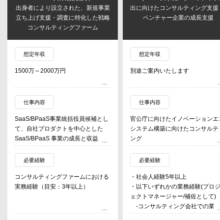
出身者により設立された、新規事業
出に向けたコンサルティング支援
立ち上げ支援・調査に特化した戦略
ベンチャー企業の成長支援
コンサルティングファーム
想定年収
想定年収
1500万～2000万円
別途ご案内いたします
仕事内容
仕事内容
SaaS/BPaaS事業統括役員候補とし
官公庁に向けたイノベーションエ
て、自社プロダクトを中心とした
システム構築に向けたコンサルテ
SaaS/BPaaS 事業の成長と収益拡大
ング
を牽引する役割を担う。
大学発スタートアップ創出に向け
プロダクト戦略・運用モデル設計・
コンサルティング支援
必要経験
必要経験
組織づくりを横断しながら、事業ス
・研究者に向けた事業化・伴走
コンサルティングファームにおける
・社会人経験5年以上
ケールを実現していくポジション。
援（事業計画策定・資金調達・Cx
実務経験（目安：3年以上）
・以下いずれかの業務経験(プロ
紹介等）
ェクトマネージャー/補佐として)
① プロダクト戦略・ロードマップ策
・海外展開支援
-コンサルティング会社での業
定
・DemoDay企画支援
経験
- 中長期プロダクト戦略の策定
上記に係るクラアントへの提案、