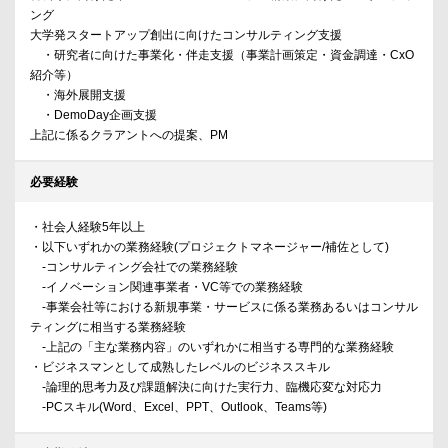
ング
大学発スタートアップ創出に向けたコンサルティング支援
・研究者に向けた事業化・伴走支援（事業計画策定・資金調達・CxO
紹介等）
・海外展開支援
・DemoDay企画支援
上記に係るクラアントへの提案、PM
必要経験
・社会人経験5年以上
・以下いずれかの業務経験(プロジェクトマネージャー/補佐として)
-コンサルティング会社での業務経験
-イノベーション関連事業者・VC等での業務経験
-事業会社等における新規事業・サービスに係る業務あるいはコンサル
ティングに相当する業務経験
-上記の「主な業務内容」のいずれかに相当する専門的な業務経験
・ビジネスマンとして成熟したレベルのビジネススキル
-論理的思考力及び課題解決に向けた実行力、臨機応変な対応力
-PCスキル(Word、Excel、PPT、Outlook、Teams等)