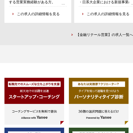
する営業実務経験がある方。
・日系大企業における新規事業の
域貢献意欲をベースに、グループの
ち上げ、グロースへの興味・関心
総合力を活かした事業戦略、財務戦
この求人の詳細情報を見る
・銀行、及び金融ビジネスへの興
この求人の詳細情報を見る
略、資本戦略、個人（企業オーナ
味・関心（銀行業・金融業におけ
ー）ウェルスマネジメント分野の幅
業務経験・業務知識は不問）
広いフィールドで提案活動を展開す
る。
【金融リテール営業】の求人一覧へ