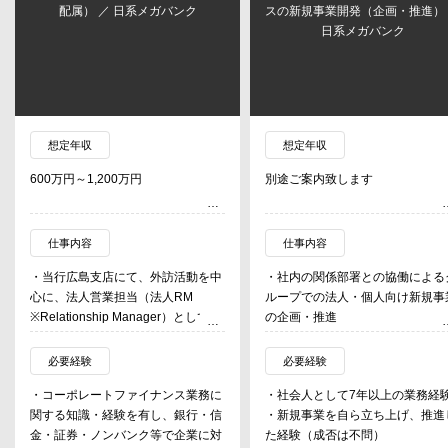
配属） ／ 日系メガバンク
スの新規事業開発（企画・推進）
日系メガバンク
想定年収
想定年収
600万円～1,200万円
別途ご案内致します
仕事内容
仕事内容
・当行広島支店にて、外訪活動を中
・社内の関係部署との協働による
心に、法人営業担当（法人RM
ループでの法人・個人向け新規事
※Relationship Manager）として、
の企画・推進
銀行業務及びグループのグローバル
・社外パートナー企業（大企業・
且つ多様な機能を活用したソリュー
タートアップ）との協業による新
必要経験
必要経験
ション提供を通じて、顧客・社会の
なビジネスモデルの開発
・コーポレートファイナンス業務に
・社会人として7年以上の業務経
発展や成長の姿を描き、実現してい
・上記それぞれの取り組みにおけ
関する知識・経験を有し、銀行・信
・新規事業を自ら立ち上げ、推進
く業務に従事する。
新しい事業の柱となる事業の創出
金・証券・ノンバンク等で企業に対
た経験（成否は不問）
・中国エリアへの強い地方創生・地
向けた企画・推進