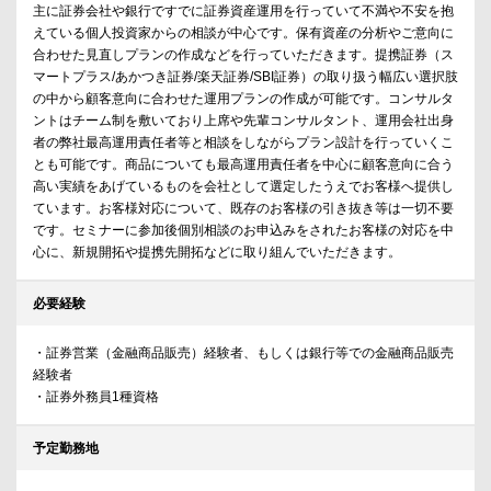
主に証券会社や銀行ですでに証券資産運用を行っていて不満や不安を抱
えている個人投資家からの相談が中心です。保有資産の分析やご意向に
合わせた見直しプランの作成などを行っていただきます。提携証券（ス
マートプラス/あかつき証券/楽天証券/SBI証券）の取り扱う幅広い選択肢
の中から顧客意向に合わせた運用プランの作成が可能です。コンサルタ
ントはチーム制を敷いており上席や先輩コンサルタント、運用会社出身
者の弊社最高運用責任者等と相談をしながらプラン設計を行っていくこ
とも可能です。商品についても最高運用責任者を中心に顧客意向に合う
高い実績をあげているものを会社として選定したうえでお客様へ提供し
ています。お客様対応について、既存のお客様の引き抜き等は一切不要
です。セミナーに参加後個別相談のお申込みをされたお客様の対応を中
心に、新規開拓や提携先開拓などに取り組んでいただきます。
必要経験
・証券営業（金融商品販売）経験者、もしくは銀行等での金融商品販売
経験者
・証券外務員1種資格
予定勤務地