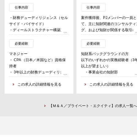
仕事内容
仕事内容
・財務デューディリジェンス（セル
案件獲得後、PJメンバーの一員と
サイド・バイサイド）
て、主に知財関連のコンサルティ
・ディールストラクチャー構築支援
グ、および知財が関係する取引に
・売買契約書作成及び契約交渉サポ
けるFA-DD-Valuation業務を担当
ート
ただく。
必要経験
必要経験
・事業会社、金融機関へのさまざま
マネジャー
知財系バックグラウンドの方
な業務改善ならびに事業再構築にか
・Due Diligence / Valuation
・ CPA （日本／米国など）資格保
以下のいずれかの実務経験者（3
かわるアドバイザリーサービス
-知的財産デューデリジェンス、
持者
以上が望ましい）
・企業/事業の環境/現状/実態の調
的財産価値評価/ロイヤルティ料
・ 3年以上の財務デューディリジェ
・事業会社の知財部
査・分析および課題の検討・解決策
討-対価設計支援/知的財産関連訴
ンス経験者、かつ1年以上のAuditor-
・事業会社の経営企画・事業開
の追求
支援、PPA / 減損テスト
In-Chargeポジションにおいて5-6名
この求人の詳細情報を見る
・法律事務所・特許事務所
この求人の詳細情報を見る
・企業の運転資本およびビジネスプ
のスタッフによる監査チームを管理
・コンサルティング会社（SIer
ロセスの管理状況の調査・分析を踏
・Execution
監督した経験を有する方
除き、知財系コンサル・調査会社
まえた、最適化などの諸施策の立案/
-ライセンス契約交渉支援、知的
・ クライアント企業に対し自律的か
む）
実行の支援
産売買交渉支援
【Ｍ＆Ａ／プライベート・エクイティ】の求人一覧へ
つ効果的にコミュニケーションが取
上記の実務経験を有し、かつ以
・企業の内部管理体制の現状を踏ま
れ、プロジェクトマネージャーとし
のいずれかに該当する者が望まし
えた資金計画の策定支援
・組織再編-権利移転スキーム検
てチームを牽引するリーダーシップ
・弁護士、弁理士、知的財産ア
・事業再構築計画の内容検証、策
-知的財産に係る管理体制検討支
のある方
リスト等の有資格者（試験合格者
定・実行支援
援、権利移転スキーム検討支援
・ 会計基準の実務知識が常に最新に
・「知財」×「会計」の領域に
・傷んだ本業を立て直すための、企