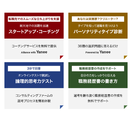
保たれていること
心があり、チャレンジしたい方
業の各戦略（商品戦略、販売戦略、
・コンサルティング / リサーチ
・ 日本語力必須
・会計系の知識・経験があれば
組織戦略など）およびビジネスプロ
-知的財産戦略策定支援、協業-M&
・ クロスボーダー業務のプロジェク
お可
セスの見直しと、それらの実行支援
候補先選定支援、知的財産起点の
トマネジメント経験のある方は優遇
規事業戦略立案、技術-市場-企業
会計系バックグラウンドの方
向調査/知的財産調査
シニア・コンサルタント、コンサル
以下のいずれかの実務経験者（3
タント
以上が望ましい）
・その他サービス
・ CPA （日本・米国など）資格保
・金融機関、証券会社、ファン
-よろず相談（知的財産顧問契
持者 尚可
等での投資業務（M&A、コーポレ
約）、知的財産に係る研修-セミ
・ 2年以上の監査業務経験者（財務
トファイナンス系）
ー実施
DD未経験で監査からのキャリアチ
・事業会社の経営企画・事業開
ェンジ、キャリアアップのお考えの
・監査法人、FAS系のファーム
方）または財務デューディリジェン
・コンサルティング会社（SIer
ス経験者もしくは多国籍企業での財
除く）
務経営企画部経験者
上記の実務経験を有し、かつ以
・ 財務・会計の基礎知識を有する方
のいずれかに該当する者が望まし
・ 数理的な洞察力、情報処理能力が
・公認会計士、USCPA、税理
ある方は尚可
等の有資格者（試験合格者）
・ 向上心、探究心、行動力があり、
・「会計」×「知財」の領域に
自発的に業務を遂行できる方
心があり、チャレンジしたい方
・ 日本語力必須
・知財系の知識・経験があれば
お可