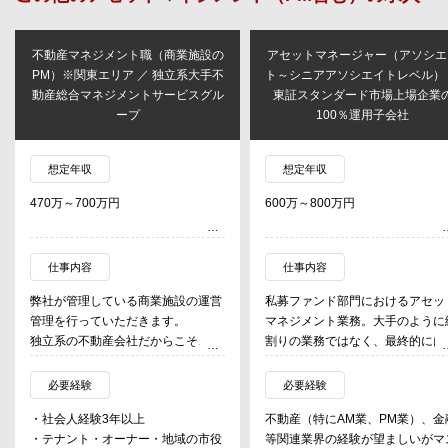
不動産マネジメント職（商業施設の
アセットマネージャー（アソシエ
PM）※関東エリア ／ 独立系大手不
ト～シニアアソシエイトレベル）
動産総合マネジメントサービスグル
東証スタンダード市場上場企業
ープ
100％運用子会社
想定年収
想定年収
470万～700万円
600万～800万円
仕事内容
仕事内容
弊社が管理している商業施設の運営
私募ファンド部門におけるアセッ
管理を行っていただきます。
マネジメント業務。大手のように
独立系の不動産会社だからこそ、多
割りの業務ではなく、最終的には
種多様なお客様が保有する施設に携
融機関対応から投資家対応、信託
わることができ、
行やプロパティーマネージャーと
必要経験
必要経験
物件・地域特性を活かして、工夫を
対応までひととおり対応していた
・社会人経験3年以上
不動産（特にAM業、PM業）、金
凝らした商業施設運営管理をしてい
きま
・テナント・オーナー・地域の市役
等関連業界の経験が望ましいがマ
くことができます！
す