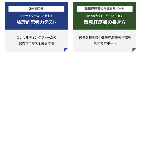
実態は、各現場および近隣のZXYメ
インで、適宜、恵比寿のオフィスに
来て執務。
●管理物件：マロニエゲート銀座、
ミーナ津田沼、ミーナ町田、西友な
ど
●業務内容：
(1)テナント管理・運営：テナントの
売上支援（販促企画など）や、売上
数値の管理。商業施設でのルールを
ご案内したり、防災訓練の企画や工
事の際の調整、オーナーへの報告な
ど。
(2)テナントリーシング：テナント企
業との契約交渉や出店交渉など。
(3)各種イベント企画・運営：商業施
設の来客数向上・地域活性化のため
のイベント企画・運営など