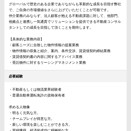
グローバルで歴史のある企業でありながらも革新的な成長を目指す弊社
で、ご自身の市場価値をさらに上げていただくことが可能です。
仲介業務のみならず、法人顧客が抱える不動産課題に対して、他部門、
他拠点と連携し一気通貫でソリューションを提供できる不動産コンサル
タントしての成長を目指して頂くことを期待します。
【具体的な業務内容】
・顧客ニーズに合致した物件情報の提案業務
・物件情報の収集と紹介、案内、条件交渉、賃貸借契約締結業務
・賃貸借契約書の内容に関するアドバイス業務
・受託物件に対するリーシングマネジメント業務
必要経験
・不動産もしくは物流業界経験者
・普通自動車運転免許の資格保有者
求める人物像
・明るく元気な方。
・チームプレイが得意な方。
・新しい環境を楽しむことができる方。
・実績獲得、経済的成功に積極的な方。