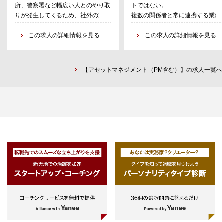
所、警察署など幅広い人とのやり取
トではない。
具体業務は以下の通りであり、入
りが発生してくるため、社外の方と
複数の関係者と常に連携する業務
常駐型物件の場合
後は期中運用業務からスタートし
の折衝経験がある方
為、コミュニケーション能力高い
●勤務場所：関東エリアの物件に常
頂きます。
※文系/理系出身不不問
この求人の詳細情報を見る
方。
この求人の詳細情報を見る
駐していただきます。
■不動産ファンドの組成業務
例）おやまゆうえんハーヴェストウ
■不動産ファンドの期中運営業務
ォーク、港北みなも、マチノマ大森
■不動産ファンドのリファイナン
●業務内容
業務
【アセットマネジメント（PM含む）】の求人一覧へ
(1)テナント管理・運営：テナントの
■不動産ファンドの売却業務
売上支援（販促企画など）や、売上
将来的には、上記アセットマネジ
数値の管理。商業施設でのルールを
ント業務を全般担当頂くことにな
ご案内したり、防災訓練の企画や工
ため、アセットマネジメント業務
事の際の調整、オーナーへの報告な
網羅的に把握および経験すること
ど。
できます。日々の業務を自身で立
(2)テナントリーシング：テナント企
の上実行し、関係者をコントロー
業との契約交渉や出店交渉など。
することがとても重要で、原則担
(3)各種イベント企画・運営：商業施
案件を一人で回して頂くことを想
設の来客数向上・地域活性化のため
しております。アセットマネジメ
のイベント企画・運営など
ト業務におけるプロを短期間で目
す方、仕事をコントロールしなが
巡回型物件の場合
プライベートを充実させたい方、
●勤務場所 ：恵比寿ガーデンプレイ
たなチャレンジを継続して行きた
スがオフィス。
方向きです。