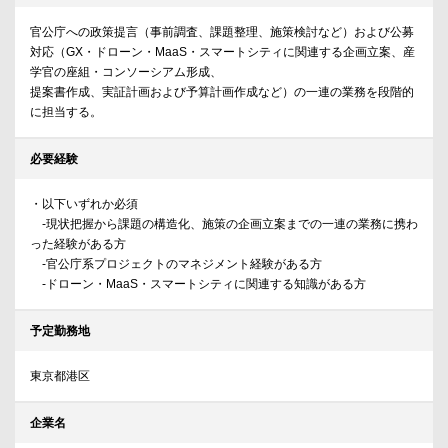
官公庁への政策提言（事前調査、課題整理、施策検討など）および公募
対応（GX・ドローン・MaaS・スマートシティに関連する企画立案、産
学官の座組・コンソーシアム形成、
提案書作成、実証計画および予算計画作成など）の一連の業務を段階的
に担当する。
必要経験
・以下いずれか必須
-現状把握から課題の構造化、施策の企画立案までの一連の業務に携わ
った経験がある方
-官公庁系プロジェクトのマネジメント経験がある方
-ドローン・MaaS・スマートシティに関連する知識がある方
予定勤務地
東京都港区
企業名