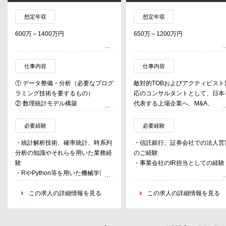
想定年収
想定年収
600万～1400万円
650万～1200万円
仕事内容
仕事内容
① データ整備・分析（必要なプログ
敵対的TOBおよびアクティビスト
ラミング技術を要するもの）
応のコンサルタントとして、日本
② 数理統計モデル構築
代表する上場企業へ、M&A、
③ サービス・商品開発および営業推
ProxyFight、アクティビスト対応
進
の＜戦略的コンサルティング＞に
必要経験
必要経験
④ コンサルティング・サービス業務
事する。
・統計解析技術、確率統計、時系列
・信託銀行、証券会社での法人営
全般
平時の株主対応支援からアクティ
分析の知識やそれらを用いた業務経
のご経験
スト対応、プロキシー・ファイト
験
・事業会社のIR担当としての経験
投資銀行業務、経営支配権にかか
・RやPython等を用いた機械学習モ
M&A業務に至るまで、多岐にわた
デルや一般化線形モデル(GLM)の開
上場企業の経営の根幹に関わる業
発業務経験
この求人の詳細情報を見る
この求人の詳細情報を見る
内容となる。
・その他、自然言語処理、データベ
ース処理技術等
・応用情報処理技術者相当のシステ