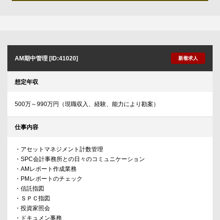
AM期中管理 [ID:41020]
新着求人
想定年収
500万～990万円（現職収入、経験、能力により勘案）
仕事内容
・アセットマネジメント計数管理
・SPC会計事務所との日々のコミュニケーション
・AMレポート作成業務
・PMレポートのチェック
・信託指図
・ＳＰＣ指図
・投資家照会
・ドキュメン事務