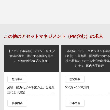
この他の
アセットマネジメント（PM含む）
の求人
【ファンド事業部】ファンド組成 ／
不動産アセットマネジメント業
価値の再生・潜在する価値を再生
(東京) ／ 首都圏・関西圏におけ
し、価値の化学反応を促進。
域密着型のリテール中心の営業基
を持つ、国内大手銀行
想定年収
想定年収
経験、能力などを考慮の上、当社規
500万～1000万円
定により決定
仕事内容
仕事内容