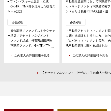
■ ファンドスキーム設計・組成
不動産投資顧問において不動産ア
・GK-TK、TMK等を活用した投資ス
ットマネジメント（不動産私募フ
キーム設計
ンドまたは私募REITの組成・運
・SPC、信託設定等の設立実務と、
を担当する。不動産ファンド・RE
スキーム図の構築
での物件バリエーションおよび取
必要経験
必要経験
経験のある方のほか、不動産ファ
・資金調達／ファンドストラクチャ
・不動産アセットマネジメント業
■ エクイティ調達業務
ド・REITの期中運用経験のある
ー構築／アセットマネジメント
に関する経験をお持ちの方。また
・投資家（法人、個人、機関）との
また、建物デューデリジェンスに
・ファンド組成、投資家対応経験
プロパティマネジメント業務、そ
交渉、条件調整
けるハード面のチェックや運用期
・不動産ファンド、GK-TK／TMKの
他不動産管理に関する経験をお持
・投資提案書（ピッチブック）の作
中の建物管理・修繕について専門
実務経験
の方
成
識を有する人材を求めている。不
・金融機関（銀行／信託）や機関投
この求人の詳細情報を見る
・宅地建物取引士、不動産鑑定士
この求人の詳細情報を見る
・出資契約、匿名組合契約などの契
産アセットマネジメント業務は、
資家との折衝経験
不動産証券化協会認定マスターの
約交渉およびドキュメント作成
京の拠点にて全国をカバーしてい
・契約書（投資契約、ローン契約
ずれかをお持ちの方
る。少数精鋭にて、預かり資産残
等）の作成／調整スキル
（上記3資格を保有していなくて
■ デットファイナンス対応（レンダ
を大きく伸ばしている。
【アセットマネジメント（PM含む）】の求人一覧へ
・キャッシュフローモデル構築、収
も、下記、「歓迎条件」に記載の
ー折衝）
※担当できるアセット
支管理スキル（Excel中級以上）
格を保有している方）
・ノンリコースローン、プロジェク
・レジ、オフィス、商業施設、ホ
・投資家や金融機関との折衝を柔軟
トファイナンスの借入設計
ル、ヘルスケア施設のほか、物流
に行えるコミュニケーション力のあ
・金消契約、担保設定／解除、レン
設や工場（およびその底地など、
る方
ダーとの期中モニタリング
様々なアセットタイプがある。
・資金の流れ全体を理解し、主体的
・各種必要書類、稟議資料の作成お
・レジ、店舗兼オフィスの開発案
に構築、改善できる方
よび金融機関対応
の取り組みもある。
・調整力、ドキュメント力、スピー