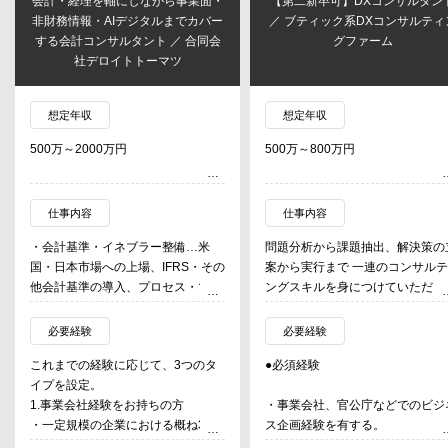
会計・経理を軸にしながら事業面・
【第二新卒可】DXコンサルタン
非財務情報・AIデジタルまでカバー
／ ブティック系DXコンサルティ
する会計コンサルタント ／ 合同会
グファーム
社デロイトトーマツ
想定年収
想定年収
500万～2000万円
500万～800万円
仕事内容
仕事内容
・会計基準・イネブラー整備…米
問題分析から課題抽出、解決策の
国・日本市場への上場、IFRS・その
案から実行まで 一連のコンサル
他会計基準の導入、プロセス・マニ
ングスキルを身につけていただき
ュアル整備
す。 まずは、大手金融機関向けのI
・経理オペレーション変革…経理業
戦略、業務改革案件を中心としつ
必要経験
必要経験
務の変革（BPR）、決算期統一・早
つ、 特定のサービス領域、イン
これまでの経験に応じて、3つのタ
●必須経験
期化、経理・決算プロセスの運用
トリーに限定されずプロジェクト
イプを設定。
・サステナビリティ・非財務情報開
担当していただきます。
1.事業会社経験をお持ちの方
・事業会社、官公庁などでのビジ
示…非財務情報の開示、企業価値と
・一定規模の企業における概ね3年
ス企画経験を有する。
の関連分析、投資家コミュニケーシ
現在在籍しているメンバーのほと
以上の経理、財務、企画、FP&A経
・経営企画
ョン
どが金融関連の案件は未経験でジ