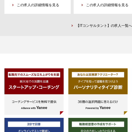
験を必須。
この求人の詳細情報を見る
・新規事業・商品企画
この求人の詳細情報を見る
・財務会計システムサポートとデジ
インしており、 知識面のキャッ
・事業会社におけるプロジェクト関
・ソリューション営業の経験（
タル化…財務会計システムの構想・
ップについてはサポートできる体
与経験を必須とする。
客への課題ヒアリング、自社製品
要件定義・テスト・導入、プロセス
は整っていると言えます。
一定のカスタマイズ、導入にあた
デジタル化
【ITコンサルタント】の求人一覧へ
2.コンサル・アドバイザリー会社経
て業務改善やIT開発を伴うような
・アカウンティング基盤全体（広義
験を持ちの方
の）
の会計）…戦略リスク管理、CFO組
・コンサル、アドバイザリー会社に
・ｒ＆ｄ・商品開発の経験
織の将来像、会計人材マネジメント
おける経験を必須とする。
・マーケティング・商品プロモ
ションの経験
3.会計士資格をお持ちの方
・四大卒以上
・社会人経験5年未満