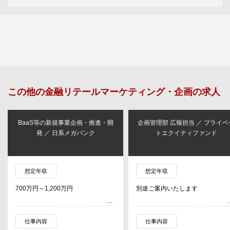
この他の
金融リテールマーケティング・企画
の求人
BaaS等の新規事業企画・推進・開
企画管理部 広報担当 ／ プライベ
発 ／ 日系メガバンク
トエクイティファンド
想定年収
想定年収
700万円～1,200万円
別途ご案内いたします
仕事内容
仕事内容