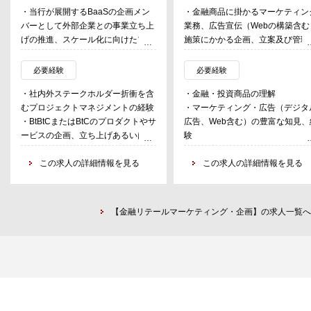
・当行が展開するBaaSの企画メン
・金融商品に掛かるマーケティン
バーとして外部企業との事業立ち上
業務、広告宣伝（Webの構築含む
げの推進、スケール化に向けたプロ
施策にかかる企画、立案及び管理
モーション企画等を担う
・適性に応じてBaaS以外にもマス
必要経験
必要経験
リテールの取引拡大に向けた新規事
・社内外ステークホルダー折衝を含
・金融・投資商品の理解
業開発のリード担当を担う。
むプロジェクトマネジメントの経験
・マーケティング・広告（デジタ
・BtBtCまたはBtCのプロダクトやサ
広告、Web含む）の豊富な知見、
ービスの企画、立ち上げあるいはグ
験
ロースの経験
・広告案件の進行・プロジェクト
この求人の詳細情報を見る
理力
この求人の詳細情報を見る
・金融広告における法令・コンプ
イアンス理解
・英語（読み書きの他、英文資料
【金融リテールマーケティング・企画】の求人一覧へ
の査閲が可能なレベル）
・社内資料作成能力（ワード、パ
ーポイント、エクセル）
・コミュニケーション能力