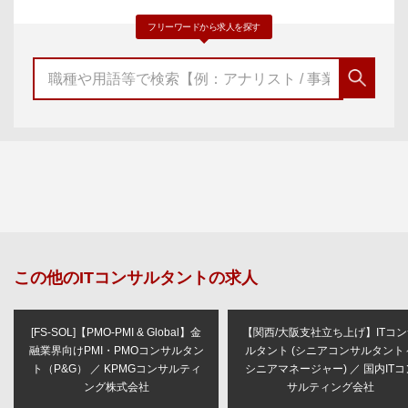
フリーワードから求人を探す
この他の
ITコンサルタント
の求人
[FS-SOL]【PMO-PMI & Global】金
【関西/大阪支社立ち上げ】ITコ
融業界向けPMI・PMOコンサルタン
ルタント (シニアコンサルタント
ト（P&G） ／ KPMGコンサルティ
シニアマネージャー) ／ 国内ITコ
ング株式会社
サルティング会社