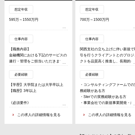
想定年収
想定年収
595万～1550万円
700万～1500万円
仕事内容
仕事内容
【職務内容】
関西支社の立ち上げに伴い新規で
金融機関における下記のサービスの
引を行うクライアントとのプロジ
遂行・管理をご担当いただきます。
クトを品質高く推進し、長期的な
・PMO（Project Management
係を築いていく。
Office）関連プロジェクト
必要経験
必要経験
・PMI（Post Merger Integration）
■業界例 (東京本社での例)
【学歴】大学院または大学卒以上
・コンサルティングファームでの
関連プロジェクト
・金融：損害保険、生命保険、ネ
【職歴】3年以上
務経験がある方
・プロジェクトリスクマネジメント
ト生命保険、ネット銀行、証券、
・SIerでの実務経験がある方
支援
ット証券 等
《必須要件》
・事業会社での新規事業開発・経
・メーカー：食品、生活消費財、
金融機関、コンサルティングファー
企画としてのご経験
【具体的な案件】
療機器、製薬、化粧品 等
ム・シンクタンク、 SIベンダー等に
この求人の詳細情報を見る
この求人の詳細情報を見る
・大手銀行・証券会社・保険会社・
・小売：百貨店、家電量販店、自
おいて、下記、何れか知識や経験を
ネット銀行における大規模IT・シス
車販売・流通、営業/販売アウト
有する方
テム開発等に関するPMO支援
シング 等
①金融機関の主要業務(銀行であれ
・保険会社・地方銀行における企業
・BPO/SIer：BPO、広告代理店