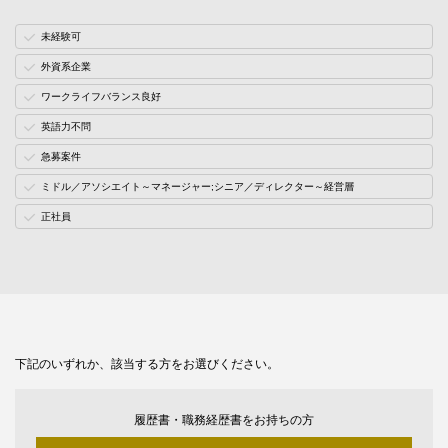
未経験可
外資系企業
ワークライフバランス良好
英語力不問
急募案件
ミドル／アソシエイト～マネージャー;シニア／ディレクター～経営層
正社員
下記のいずれか、該当する方をお選びください。
履歴書・職務経歴書をお持ちの方