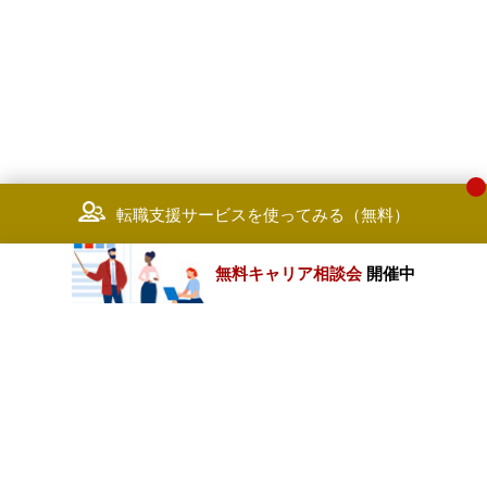
・プロジェクトスケジュールの策
定、および、アップデート
・課題・リスクの抽出、および、抽
出課題に対する解決策の検討、課題
の解決状況のトラッキング
・顧客担当者とコミュニケーション
しながら、プロジェクト進捗状況の
モニタリング及びステークホルダー
に向けたレポーティング資料の作成
転職支援サービスを使ってみる（無料）
・プロジェクトチームのメンバーと
して協力しながら、自身の担当範囲
を遂行する
無料キャリア相談会
開催中
・自らの専門性を高めるために、最
新の技術や業界動向について自主的
に習得する
カテゴリートップ
職種別求人情報
条件別求人情報