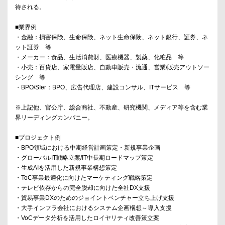
待される。
■業界例
・金融：損害保険、生命保険、ネット生命保険、ネット銀行、証券、ネ
ット証券 等
・メーカー：食品、生活消費財、医療機器、製薬、化粧品 等
・小売：百貨店、家電量販店、自動車販売・流通、営業/販売アウトソー
シング 等
・BPO/SIer：BPO、広告代理店、建設コンサル、ITサービス 等
※上記他、官公庁、総合商社、不動産、研究機関、メディア等を含む業
界リーディングカンパニー。
■プロジェクト例
・BPO領域における中期経営計画策定・新規事業企画
・グローバルIT戦略立案/IT中長期ロードマップ策定
・生成AIを活用した新規事業構想策定
・ToC事業最適化に向けたマーケティング戦略策定
・テレビ依存からの完全脱却に向けた全社DX支援
・貿易事業DXのためのジョイントベンチャー立ち上げ支援
・大手インフラ会社におけるシステム企画構想～導入支援
・VoCデータ分析を活用したロイヤリティ改善策立案