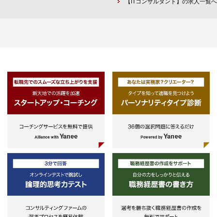
【ITコンサルタント】の求人一覧へ
ば、預金/為替/融資)に関する基礎的
買収・統合時のPMIーPMO、およ
設コンサル、ITサービス 等
な理解
び、PMI関連支援
上記他、官公庁、総合商社、不動
②組織のトランスフォーメーション/
・大手銀行における勘定系システム
産、研究機関、メディア等を含む
グローバル対応の企画/実行の経験
等の大規模システム更改大手銀行・
界リーディングカンパニー。
③金融機関の大規模システムや大企
証券会社・保険会社におけるリスク
業の基幹システムなどの重要なシス
マネジメントPMO支援
■プロジェクト例 (東京本社での例
テムの開発経験
・大手銀行・証券会社・保険会社に
・BPO領域における中期経営計画
おける大規模システムプロジェクト
定・新規事業企画
【マネジャー以上】
の第三者評価支援
・グローバルIT戦略立案/IT中長期
*上記の要件に加えて以下が必須
ードマップ策定
①金融機関における、業務プロセス
《役割および責任》
・生成AIを活用した新規事業構想
改革、統合支援（システム統合、人
■マネージャー以上
定
事・組織統合、商品統合等）のリー
・クライアントにおけるニーズや課
・ToC事業最適化に向けたマーケ
ダー経験
題の把握、新規・継続提案活動、お
ィング戦略策定
②金融機関における、経営改革やシ
よび、当該活動に関する他組織/チー
・テレビ依存からの完全脱却に向
ステム構築（勘定系・情報系・市場
ムとの連携
た全社DX支援
系・決済系）等のプロジェクトマネ
・クライアントのマネジメント層と
・貿易事業DXのためのジョイン
ジメント経験
のコミュニケーション、期待値管
ベンチャー立ち上げ支援
理、長期的な信頼関係構築
・大手インフラ会社におけるシス
FSユニット共通
・プロジェクトにおける目的、スコ
ム企画構想～導入支援
①高いビジネスマインドを持って、
ープ、スケジュール、要員、予算、
・VoCデータ分析を活用したロイ
クライアントファーストな立ち振る
成果物等のプロジェクト管理
リティ改善策立案