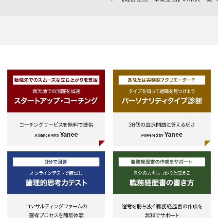
資料作成・メール・社内会議のファ
・システム機能導入におけるプロジ
■ 経営者・役員・次世代リーダー
シリテーションなど)
ェクト計画立案・現状業務分析・
の伴走、壁打ち、意思決定支援
・簿記二級相当の会計知識
To-Be業務設計・業務要件取りまと
■ 経営課題・事業課題・組織課題
めとシステム要件への落とし込み・
財務課題の整理、構造分析
各種テストの進捗管理・ユーザー受
■ 経営理念、中期経営計画、成長
入テストのリード
略、再生計画等の策定、及び実行
援
■ 経営企画機能の立ち上げ・強化
援
■ チェンジマネジメント、変革テ
マに応じたプロジェクトチームの
ち上げ・運営支援
■ 意思決定プロセス・会議体・KP
マネジメント・原価管理等、経営
理体制の構築支援
■ 部門間連携の改善、組織風土醸
等のためのワークショップ設計・
施