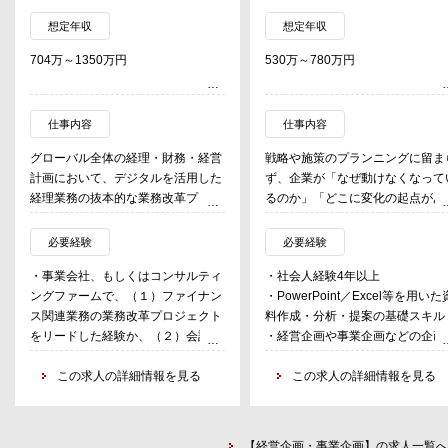
想定年収
想定年収
704万～1350万円
530万～780万円
仕事内容
仕事内容
グローバル全体の経理・財務・経営
戦略や施策のプランニングに留ま
計画において、デジタルを活用した
ず、企業が「なぜ動けなくなって
経理業務の抜本的な業務改革プロジ
るのか」「どこに変化の起点があ
ェクトをリードいただく。
のか」を構造的に捉え、関係者と
・経理・財務・経営計画いずれかの
対話を通じて、実行可能な変革プ
必要経験
必要経験
領域、あるいは部門横断的な課題の
セスを設計・推進・実装する役割
・事業会社、もしくはコンサルティ
・社会人経験4年以上
発見と整理
担う。
ングファームで、（１）ファイナン
・PowerPoint／Excel等を用いた
・発見した課題から導き出した、経
中堅・中小企業を中心とするクラ
ス関連業務の業務改革プロジェクト
料作成・分析・提案の基礎スキル
理業務改革プロジェクトの企画立
アントに対し、経営陣・管理職・
をリードした経験か、（２）会計領
・経営企画や事業企画などの企画
案・推進とグローバル全体での
場メンバーと伴走しながら、事業
域のシステム導入プロジェクトを事
務やプロジェクトマネジメントの
Change Managementのリード
組織・業務・財務の変革を、戦略
業側でリードした経験
この求人の詳細情報を見る
務経験
この求人の詳細情報を見る
・新規事業・EC事業の新規スキー
定から合意形成、現場への浸透・
・課題把握・分析力、課題解決策を
ムに対応したファイナンス業務およ
着まで一貫して伴走していく。
立案・実行する力
びシステム設定値の提案・テストと
・ビジネスレベルの英語力(読解・
各国ファイナンス部門との連携
＜主な業務内容＞
【経営企画・事業企画】の求人一覧へ