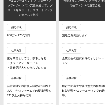
FASコンサルタント ／ スタートア
投資案件のソーシング担当 ／ 事
ップへのハンズン支援を通じて、グ
再生ファンドの運営会社
ロースをサポート。スタートアップ
のカオスを解決。
想定年収
想定年収
900万～1700万円
別途ご案内致します
仕事内容
仕事内容
主な業務としては、以下となる。
企業再生の投資案件のオリジネー
・クライアントサービス
ョン
・業務委託人材を含むプロジェクト
チームのマネジメント
・営業（課題把握→提案）
必要経験
必要経験
・社内活動（営業企画、営業管理、
会計領域での社会人経験が5年以上
銀行での審査や要注意先の担当経
採用活動、ナレッジ展開）
あり、かつファームでのFAS経験を
M&A経験やコンサルティングの経
2年以上お持ちの方
等。
なお、クライアントサービスの主な
業務内容は以下の通り。