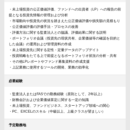
・未上場投資の公正価値評価、ファンドへの出資者（LP）への報告の前
提となる投資先情報の管理および分析
・市場動向や投資先の状況を踏まえた公正価値評価や損失額の見積もり
・公正価値評価の評価手法・プロセスの改善
・評価方法に関する監査法人との協議、評価結果に関する説明
・ポートフォリオ会議（投資先の現状共有、企業価値等の確認を目的と
した会議）の運用および管理資料の作成
・未上場投資先に関する定性・定量データのアップデイト
・投資戦略をたてる上で前提となるポートフォリオ状況の分析・共有
・その他LPレポートやファンド募集資料の作成支援
・上記業務に使用するツールの開発、業務の効率化
必要経験
・監査法人またはFASでの勤務経験（原則として、2年以上）
・財務会計および企業価値算定に関する一定の知識
・未上場投資、ファンドビジネス、スタートアップ領域への関心
・PC、EXCELのスキル（中級以上、上級クラスが望ましい）
予定勤務地