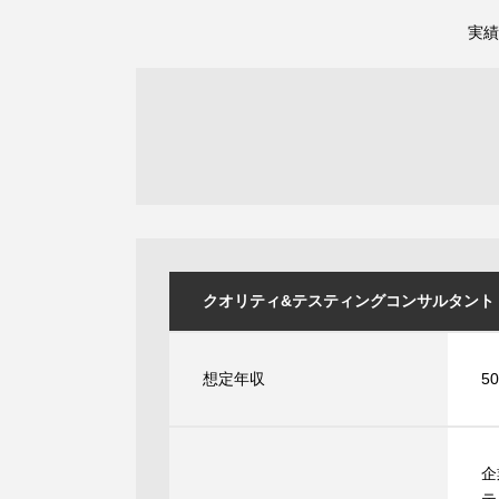
実績
クオリティ&テスティングコンサルタント / エン
想定年収
5
企