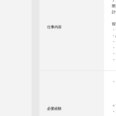
テ
閉
計
役
仕事内容
・
・
・
・
・
・
・
✓
✓
＜
必要経験
・