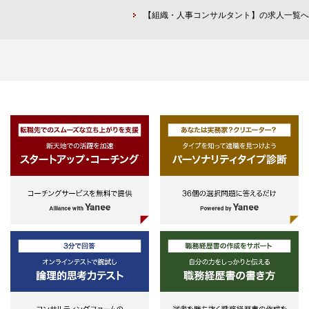
お持ちの方
定と実現
ジェクトのマネジメント
【組織・人事コンサルタント】の求人一覧へ
- 人事領域のパッケージ開発経験
等のプロジェクト等に従事する。
をお持ちの方
＜プロジェクト例＞
- SAP導入経験をお持ちの方（人
入社後の業務内容(役割)は、即戦力
・グループ組織設計プロジェク
事領域以外も歓迎します）
としてクライアントに価値を提供で
・組織力強化プロジェクト
- 事業会社人事のご経験をお持ち
きる業務領域／テクノロジーの専門
・全社要員計画策定プロジェク
の方
性と、今後の中長期的な志向の双方
- BPOサービス企業で人事領域の
を勘案して決定する。
4.特命業務
ご経験をお持ちの方
・経営層からの重点課題解決に
＜直近のプロジェクト事例＞
けた意思決定支援など特命業務の
・大手消費材メーカー「グローバ
行
ル人材マネジメント基盤構築」
・緊急対応や特別プロジェクト
・大手プロセス系メーカー「人的
リード
経営基盤構築」
・大手電機メーカー「グローバル
人材マネジメント基盤構築」
・大手金融業 「人事制度構築およ
び新会社人事業務・情報基盤整備」
・大手航空会社系旅行会社「合併
に伴う組織 人事体系統合」
・大手商社「小さな本社を実現す
る業務プロセスの構築」