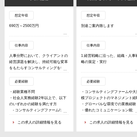
想定年収
想定年収
690万～2500万円
別途ご案内致します
仕事内容
仕事内容
人事分野において、クライアントの
1.経営戦略に沿った、組織・人事
経営課題を解決し、持続可能な変革
略の策定・実行
をもたらすコンサルティングを行
う。
2.全社要員計画の策定・全社導入
具体的には、
実行
必要経験
必要経験
・グローバル/グループ人材マネジ
・経験業種不問
・コンサルティングファームや大
メント基盤構築
3.プロジェクトマネジメント
・社会人実務経験2年以上で、以下
模プロジェクトのマネジメント経
・人事制度改革に伴うプロセス
・人事企画関連のプロジェクト
のいずれかの経験を満たす方
・グローバルな環境での業務経験
（等級、報酬、評価）策定
計画・実行・管理
- コンサルティングファーム/シン
・優れたコミュニケーション能力
・人事システムの基本構想策定
・プロジェクトチームのリード
クタンクにおいて、人事領域でのIT
ステークホルダーマネジメント能
・人事業務プロセス改革
ステークホルダーとの調整
または業務コンサルティング経験を
この求人の詳細情報を見る
・分析力と問題解決能力
この求人の詳細情報を見る
・グローバルタレントマネジメン
・総合企画(経営企画)など他部
お持ちの方
・ビジネスレベルの英語力
トの実現
との連携プロジェクトへの参加
- SIerとして人事領域のご経験を
・エンゲージメント向上施策の策
・クロスファンクショナルなプ