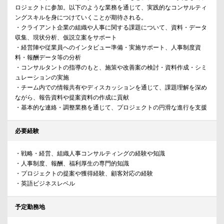
ロジェクトに参加。以下のような業務を通じて、実践的なコンサルティ
ングスキルを身につけていくことが期待される。
・クライアント企業の組織や人事に関する課題について、資料・データ
収集、現状分析、仮説立案をサポート
・経営陣や従業員へのインタビュー準備・実施サポート、人事制度資
料・報酬データ等の分析
・コンサルタントの指導のもと、施策や改善案の検討・資料作成・シミ
ュレーションの実施
・チーム内での情報共有やディスカッションを通じて、課題理解を深め
ながら、報告資料や提案資料の作成に貢献
・基本的な連絡・調整業務を通じて、プロジェクトの円滑な進行を支援
必要経験
・戦略・経営、組織人事コンサルティングの経験や知識
・人事制度、報酬、福利厚生の専門的知識
・プロジェクトの提案や獲得経験、顧客対応の経験
・英語ビジネスレベル
予定勤務地