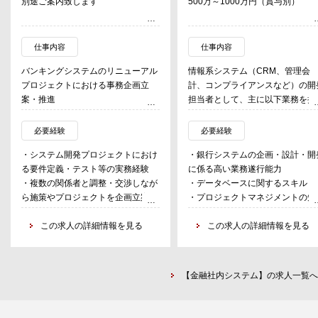
別途ご案内致します
500万～1000万円（賞与別）
仕事内容
仕事内容
バンキングシステムのリニューアル
情報系システム（CRM、管理会
プロジェクトにおける事務企画立
計、コンプライアンスなど）の開
案・推進
担当者として、主に以下業務を担
・事務フロー検討・構築
う。
・新システムの要件定義・ユーザー
・システム開発プロジェクトの着
必要経験
必要経験
テスト・移行計画策定等
な推進
・システム開発プロジェクトにおけ
・銀行システムの企画・設計・開
（開発は外部ベンダーに委託、行
る要件定義・テスト等の実務経験
に係る高い業務遂行能力
は上流工程、引取テスト等を担当
・複数の関係者と調整・交渉しなが
・データベースに関するスキル
・当該システムに付随する業務（
ら施策やプロジェクトを企画立案・
・プロジェクトマネジメントの知
能改善、メンテナンス保守、個別
推進できる力及びコミュニケーショ
識、委託先のベンダーマネジメン
ステムのリスク管理等）
ン能力がある方。
この求人の詳細情報を見る
能力
この求人の詳細情報を見る
・潜在的なニーズを含め、ビジネ
・高いコミュニケーション（含む
戦略を踏まえたシステムデータ活
書）能力および調整能力
用、分析業務
・高い業務分析能力、問題解決力
【金融社内システム】の求人一覧へ
提案力
・基本情報技術者（必須、同等資
可）、応用情報技術者（尚可、同