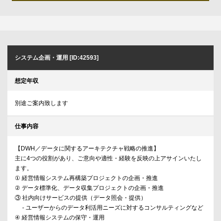
システム企画・運用 [ID:42593]
想定年収
別途ご案内致します
仕事内容
【DWH／データに関するアーキテクチャ戦略の推進】
主に4つの役割があり、ご意向や適性・経験を反映の上アサインいたし
ます。
① 経営情報システム再構築プロジェクトの企画・推進
② データ標準化、データ収集プロジェクトの企画・推進
③ 社内向けサービスの提供（データ照会・提供）
- ユーザーからのデータ利活用ニーズに対するコンサルティングなど
④ 経営情報システムの保守・運用