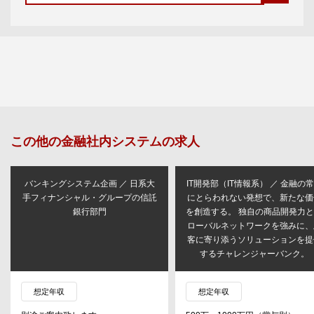
この他の
金融社内システム
の求人
バンキングシステム企画 ／ 日系大
IT開発部（IT情報系） ／ 金融の
手フィナンシャル・グループの信託
にとらわれない発想で、新たな価
銀行部門
を創造する。 独自の商品開発力
ローバルネットワークを強みに、
客に寄り添うソリューションを提
するチャレンジャーバンク。
想定年収
想定年収