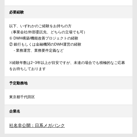
必要経験
以下、いずれかのご経験をお持ちの方
（事業会社/外部委託先、どちらの立場でも可）
① DWH構築/機能改善プロジェクトの経験
② 銀行もしくは金融機関のDWH運営の経験
- 業務運営、業務要件定義など
※経験年数は2~3年以上が目安ですが、未達の場合でも積極的なご応募
をお待ちしております
予定勤務地
東京都千代田区
企業名
社名非公開：日系メガバンク