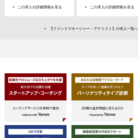
成能⼒）
・格付け機関等における信用格付
計画策定、トレード発注・約定業務
・社内外の関係者と円滑なコミュニ
この求人の詳細情報を見る
付与業務経験があればなお可（必
この求人の詳細情報を見る
などのオペレーション業務
ケーションを取りながら業務を推進
ではない）
・運⽤戦略のデューデリジェンスや
できる方
・簡単なビジネス英会話レベル
既存ファンドのモニタリングや投資
・チームで協働しながら課題解決に
（TOEIC750+目線）
家向け報告資料作成等
【ファンドマネージャー・アナリスト】の求人一覧へ
取り組める方
・資格：CMA、CFA、類似する
※本人の適性・経験等を踏まえ、業
・キャリア採用枠の方は証券アナリ
のいずれか
務担当を決定する。
スト関連資格（CMA またはCFA）
必須