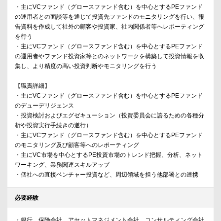
・主にVCファンド（グロースファンド含む）を中心とするPEファンド
の運用者との面談等を通じて投資先ファンドのモニタリングを行い、報
告資料を作成して社外の顧客や投資家、社内関係者等へレポーティング
を行う
・主にVCファンド（グロースファンド含む）を中心とするPEファンド
の運用者やファンド投資家等とのネットワークを構築して投資情報を収
集し、より精度の高い投資判断やモニタリングを行う
【職責詳細】
・主にVCファンド（グロースファンド含む）を中心とするPEファンド
のデューデリジェンス
・投資検討およびエグゼキューション（投資委員会に諮るための各種分
析や投資実行手続きの遂行）
・主にVCファンド（グロースファンド含む）を中心とするPEファンド
のモニタリング及び顧客等へのレポーティング
・主にVC市場を中心とするPE投資市場のトレンド把握、分析、ネット
ワーキング、業務関連スキルアップ
・個社への直接ベンチャー投資など、周辺領域を担う他部署との連携
必要経験
・銀行、保険会社、アセットマネジメント会社、コンサルティング会社