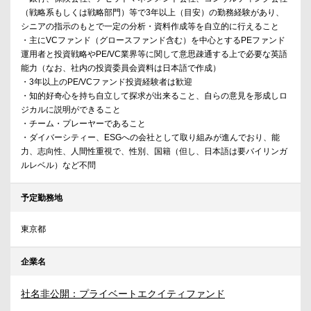
（戦略系もしくは戦略部門）等で3年以上（目安）の勤務経験があり、
シニアの指示のもとで一定の分析・資料作成等を自立的に行えること
・主にVCファンド（グロースファンド含む）を中心とするPEファンド
運用者と投資戦略やPE/VC業界等に関して意思疎通する上で必要な英語
能力（なお、社内の投資委員会資料は日本語で作成）
・3年以上のPE/VCファンド投資経験者は歓迎
・知的好奇心を持ち自立して探求が出来ること、自らの意見を形成しロ
ジカルに説明ができること
・チーム・プレーヤーであること
・ダイバーシティー、ESGへの会社として取り組みが進んでおり、能
力、志向性、人間性重視で、性別、国籍（但し、日本語は要バイリンガ
ルレベル）など不問
予定勤務地
東京都
企業名
社名非公開：プライベートエクイティファンド