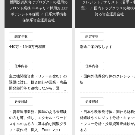
機関投資家向けプロダクトの運用の
クレジットアナリスト（若手～
フロント業務 ※キャリア採用および
堅） ／ 国内トップクラスの規模
ポテンシャル採用 ／ 日系大手損害
誇る資産運用会社
保険系資産運用会社
想定年収
想定年収
440万～1540万円程度
別途ご案内致します
仕事内容
仕事内容
主に機関投資家（リテール含む）の
・国内外債券発行体のクレジット
課題に対し、投資銀⾏や営業・商品
析
開発部門等と連携しながら、運用商
品（債券、先物、ETF、QIS 戦略
等）の提供および運用を⾏ってい
必要経験
必要経験
る。
・資産運用業務に興味のある未経験
・日本や欧米発行体に関わる財務
運用業務に加え、投資家のニーズを
の方も可。但し、エクセル・ワード
析経験やクレジット分析・キャッ
踏まえたソリューションの提案も⾏
スキルのある方（基本的な関数グラ
ュフロー分析・投融資審査経験が
う。
フ・表作成、挿入、Excel マクロ作
る方
・ポートフォリオの管理、トレード